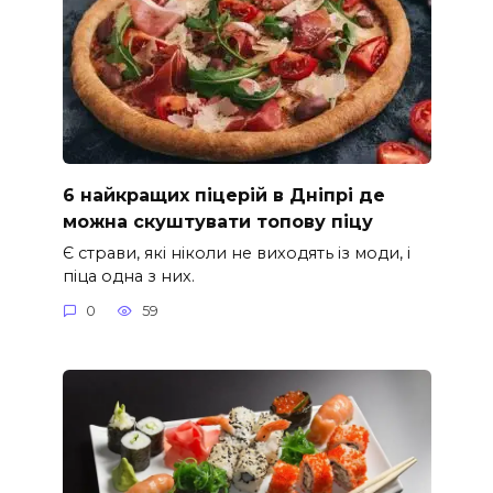
6 найкращих піцерій в Дніпрі де
можна скуштувати топову піцу
Є страви, які ніколи не виходять із моди, і
піца одна з них.
0
59