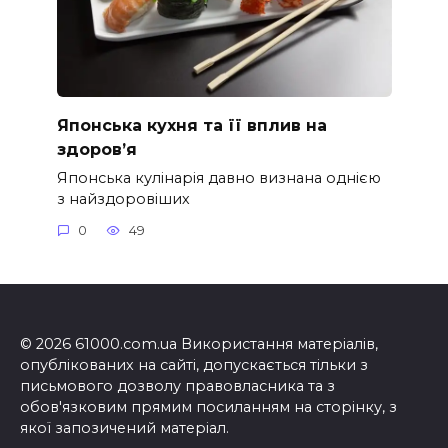
Японська кухня та її вплив на
здоров’я
Японська кулінарія давно визнана однією
з найздоровіших
0
49
© 2026 61000.com.ua Використання матеріалів,
опублікованих на сайті, допускається тільки з
письмового дозволу правовласника та з
обов'язковим прямим посиланням на сторінку, з
якої запозичений матеріал.