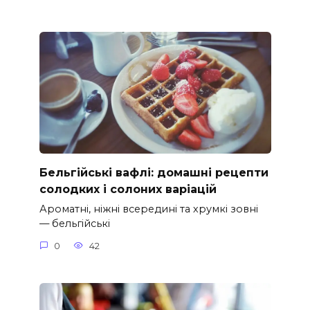
Бельгійські вафлі: домашні рецепти
солодких і солоних варіацій
Ароматні, ніжні всередині та хрумкі зовні
— бельгійські
0
42