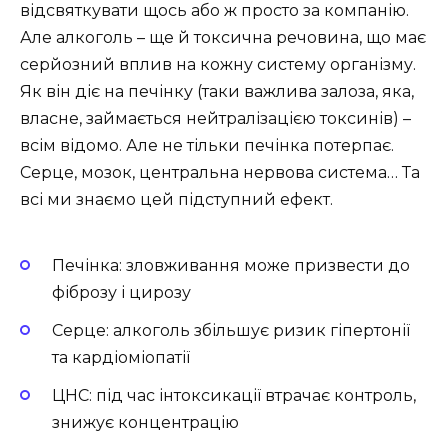
відсвяткувати щось або ж просто за компанію.
Але алкоголь – ще й токсична речовина, що має
серйозний вплив на кожну систему організму.
Як він діє на печінку (таки важлива залоза, яка,
власне, займається нейтралізацією токсинів) –
всім відомо. Але не тільки печінка потерпає.
Серце, мозок, центральна нервова система… Та
всі ми знаємо цей підступний ефект.
Печінка: зловживання може призвести до
фіброзу і цирозу
Серце: алкоголь збільшує ризик гіпертонії
та кардіоміопатії
ЦНС: під час інтоксикації втрачає контроль,
знижує концентрацію