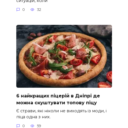
ситуацій, коли
0
32
6 найкращих піцерій в Дніпрі де
можна скуштувати топову піцу
Є страви, які ніколи не виходять із моди, і
піца одна з них.
0
59