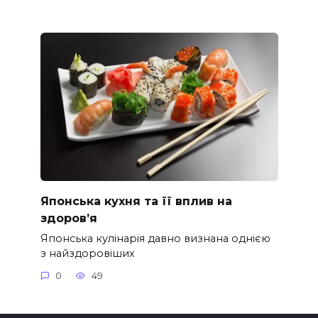
Японська кухня та її вплив на
здоров’я
Японська кулінарія давно визнана однією
з найздоровіших
0
49