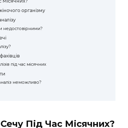
с Місячних?
 жіночого організму
аналізу
ти недостовірними?
ечі
лізу?
фахівців
ізів під час місячних
кти
аналіз неможливо?
Сечу Під Час Місячних?