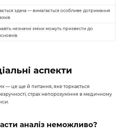
ається здача — вимагається особливе дотримання
зків.
 навіть незначні зміни можуть призвести до
сновків.
ціальні аспекти
их — це ще й питання, яке торкається
незручності, страх непорозуміння в медичному
нси.
асти аналіз неможливо?