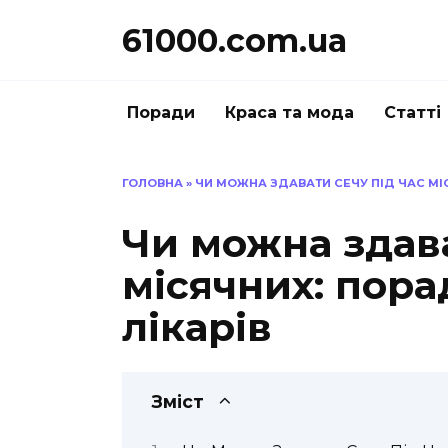
Перейти
61000.com.ua
до
вмісту
Поради
Краса та мода
Статті
ГОЛОВНА
»
ЧИ МОЖНА ЗДАВАТИ СЕЧУ ПІД ЧАС МІ
Чи можна здава
місячних: пора
лікарів
Зміст