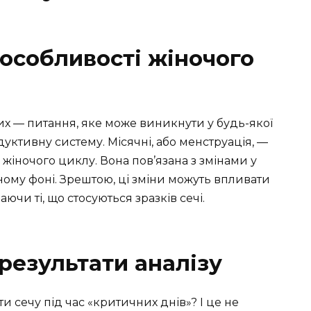
і особливості жіночого
их — питання, яке може виникнути у будь-якої
уктивну систему. Місячні, або менструація, —
іночого циклу. Вона пов’язана з змінами у
ому фоні. Зрештою, ці зміни можуть впливати
аючи ті, що стосуються зразків сечі.
результати аналізу
ти сечу під час «критичних днів»? І це не