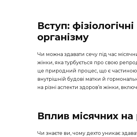
Вступ: фізіологічн
організму
Чи можна здавати сечу під час місячн
жінки, яка турбується про свою репрод
це природний процес, що є частиною ж
внутрішній будові матки й гормональн
на різні аспекти здоров’я жінки, включ
Вплив місячних на 
Чи знаєте ви, чому дехто уникає здава