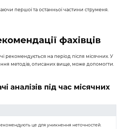
каючи першої та останньої частини струменя.
екомендації фахівців
чі рекомендується на період після місячних. У
ння методів, описаних вище, може допомогти.
і аналізів під час місячних
 рекомендують це для уникнення неточностей.