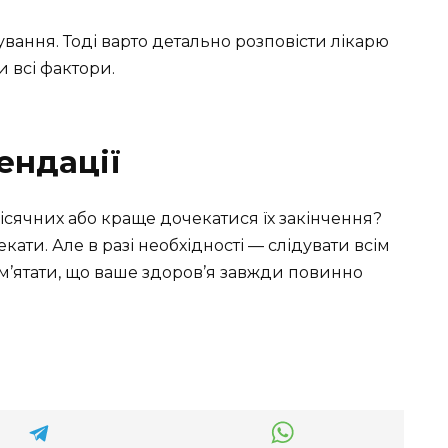
ування. Тоді варто детально розповісти лікарю
и всі фактори.
ендації
місячних або краще дочекатися їх закінчення?
ати. Але в разі необхідності — слідувати всім
м’ятати, що ваше здоров’я завжди повинно