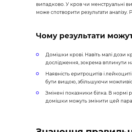
випадково. У кров чи менструальні ви
може спотворити результати аналізу.
Чому результати можу
Домішки крові. Навіть малі дози кр
дослідження, зокрема вплинути на
Наявність еритроцитів і лейкоцитів
бути вищою, збільшуючи можливіст
Змінені показники білка. В нормі р
домішки можуть змінити цей пара
Значення правильн