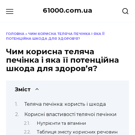
Перейти
61000.com.ua
до
вмісту
ГОЛОВНА
»
ЧИМ КОРИСНА ТЕЛЯЧА ПЕЧІНКА І ЯКА ЇЇ
ПОТЕНЦІЙНА ШКОДА ДЛЯ ЗДОРОВ’Я?
Чим корисна теляча
печінка і яка її потенційна
шкода для здоров’я?
Зміст
Теляча печінка: користь і шкода
Корисні властивості телячої печінки
Нутрієнти та вітаміни
Таблиця змісту корисних речовин