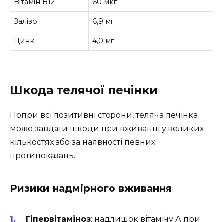
Вітамін В12
60 мкг
Залізо
6,9 мг
Цинк
4,0 мг
Шкода телячої печінки
Попри всі позитивні сторони, теляча печінка
може завдати шкоди при вживанні у великих
кількостях або за наявності певних
протипоказань.
Ризики надмірного вживання
Гіпервітаміноз
: надлишок вітаміну А при