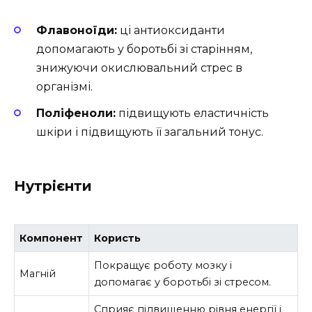
Флавоноїди:
ці антиоксиданти
допомагають у боротьбі зі старінням,
знижуючи окислювальний стрес в
організмі.
Поліфеноли:
підвищують еластичність
шкіри і підвищують її загальний тонус.
Нутрієнти
Компонент
Користь
Покращує роботу мозку і
Магній
допомагає у боротьбі зі стресом.
Сприяє підвищенню рівня енергії і