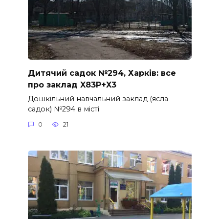
Дитячий садок №294, Харків: все
про заклад X83P+X3
Дошкільний навчальний заклад (ясла-
садок) №294 в місті
0
21