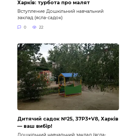
Харків: турбота про малят
Вступление Дошкільний навчальний
заклад (ясла-садок)
0
22
Дитячий садок №25, 37P3+V8, Харків
— ваш вибір!
Дошкільний навчальний заклад (ясла-