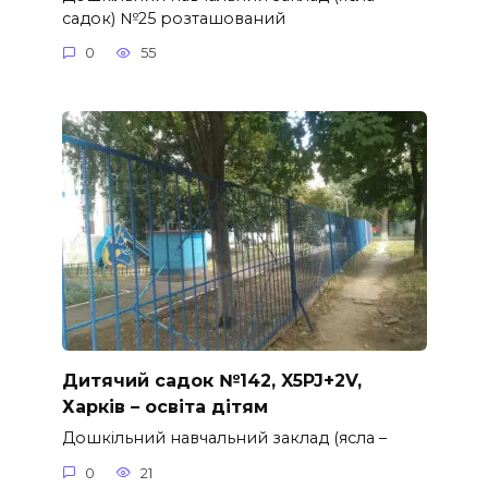
садок) №25 розташований
0
55
Дитячий садок №142, X5PJ+2V,
Харків – освіта дітям
Дошкільний навчальний заклад (ясла –
0
21