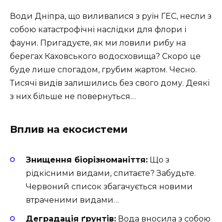
Води Дніпра, що виливалися з руїн ГЕС, несли з
собою катастрофічні наслідки для флори і
фауни. Пригадуєте, як ми ловили рибу на
берегах Каховського водосховища? Скоро це
буде лише спогадом, грубим жартом. Чесно.
Тисячі видів залишились без свого дому. Деякі
з них більше не повернуться…
Вплив на екосистеми
Знищення біорізноманіття:
Що з
рідкісними видами, спитаєте? Забудьте.
Червоний список збагачується новими
втраченими видами…
Деградація ґрунтів:
Вода вносила з собою