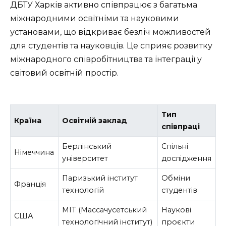
ДБТУ Харків активно співпрацює з багатьма
міжнародними освітніми та науковими
установами, що відкриває безліч можливостей
для студентів та науковців. Це сприяє розвитку
міжнародного співробітництва та інтеграції у
світовий освітній простір.
Тип
Країна
Освітній заклад
співпраці
Берлінський
Спільні
Німеччина
університет
дослідження
Паризький інститут
Обміни
Франція
технологій
студентів
МІТ (Массачусетський
Наукові
США
технологічний інститут)
проєкти