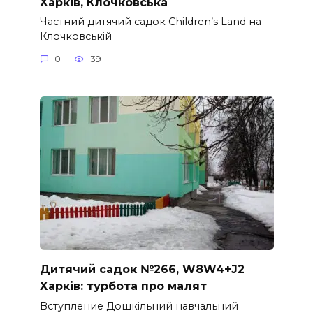
Харків, Клочковська
Частний дитячий садок Children’s Land на
Клочковській
0
39
Дитячий садок №266, W8W4+J2
Харків: турбота про малят
Вступление Дошкільний навчальний