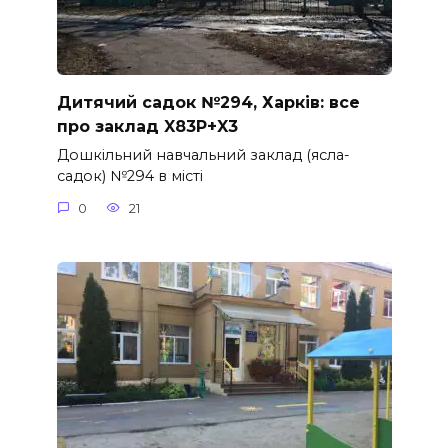
Дитячий садок №294, Харків: все
про заклад X83P+X3
Дошкільний навчальний заклад (ясла-
садок) №294 в місті
0
21