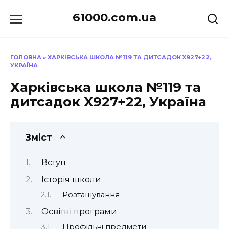
Перейти
61000.com.ua
до
вмісту
ГОЛОВНА
»
ХАРКІВСЬКА ШКОЛА №119 ТА ДИТСАДОК X927+22,
УКРАЇНА
Харківська школа №119 та
дитсадок X927+22, Україна
Зміст
Вступ
Історія школи
Розташування
Освітні програми
Профільні предмети