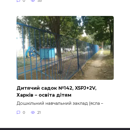
0
55
Дитячий садок №142, X5PJ+2V,
Харків – освіта дітям
Дошкільний навчальний заклад (ясла –
0
21