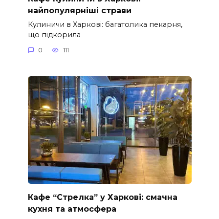
найпопулярніші страви
Кулиничи в Харкові: багатолика пекарня,
що підкорила
0
111
Кафе “Стрелка” у Харкові: смачна
кухня та атмосфера