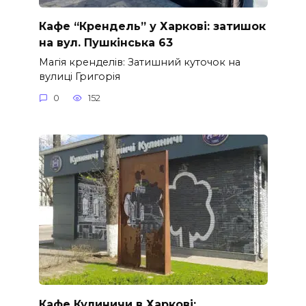
Кафе “Крендель” у Харкові: затишок
на вул. Пушкінська 63
Магія кренделів: Затишний куточок на
вулиці Григорія
0
152
Кафе Кулиничи в Харкові: