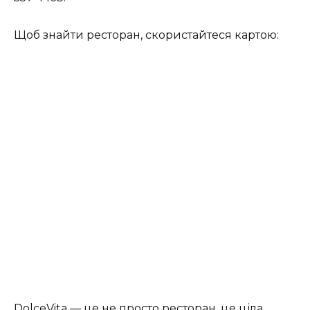
Щоб знайти ресторан, скористайтеся картою:
DolceVita — це не просто ресторан, це ціла