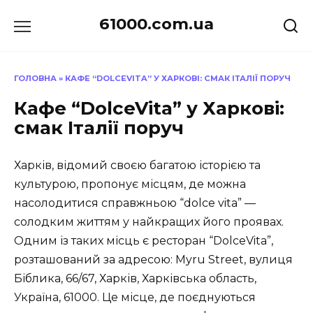
Перейти
61000.com.ua
до
вмісту
ГОЛОВНА
»
КАФЕ “DOLCEVITA” У ХАРКОВІ: СМАК ІТАЛІЇ ПОРУЧ
Кафе “DolceVita” у Харкові:
смак Італії поруч
Харків, відомий своєю багатою історією та
культурою, пропонує місцям, де можна
насолодитися справжньою “dolce vita” —
солодким життям у найкращих його проявах.
Одним із таких місць є ресторан “DolceVita”,
розташований за адресою: Myru Street, вулиця
Біблика, 66/67, Харків, Харківська область,
Україна, 61000. Це місце, де поєднуються