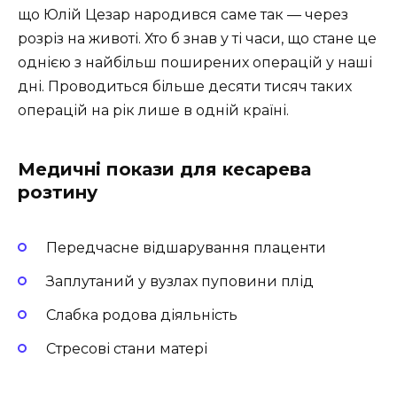
що Юлій Цезар народився саме так — через
розріз на животі. Хто б знав у ті часи, що стане це
однією з найбільш поширених операцій у наші
дні. Проводиться більше десяти тисяч таких
операцій на рік лише в одній країні.
Медичні покази для кесарева
розтину
Передчасне відшарування плаценти
Заплутаний у вузлах пуповини плід
Слабка родова діяльність
Стресові стани матері