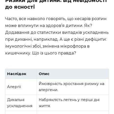
Ризики для дитини: від невідомості
до ясності
Часто, все навколо говорять, що кесарів розтин
може вплинути на здоров’я дитини. Як?
Додавання до статистики випадків ускладнень
при диханні, наприклад. А ще є різні дефіцити:
імунологічні збої, змінена мікрофлора в
кишечнику. Що із цього правда?
Наслідок
Опис
Ймовірність зростання ризику на
Алергії
алергени.
Дихальні
Набряклість легень у перші дні
ускладнення
життя.