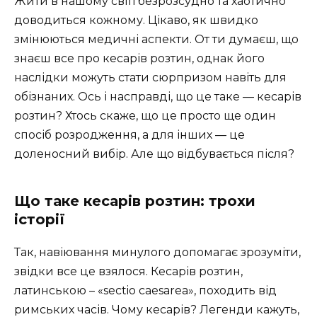
Жити в нашому світі безрозсудно та хаотично
доводиться кожному. Цікаво, як швидко
змінюються медичні аспекти. От ти думаєш, що
знаєш все про кесарів розтин, однак його
наслідки можуть стати сюрпризом навіть для
обізнаних. Ось і насправді, що це таке — кесарів
розтин? Хтось скаже, що це просто ще один
спосіб розродження, а для інших — це
доленосний вибір. Але що відбувається після?
Що таке кесарів розтин: трохи
історії
Так, навіювання минулого допомагає зрозуміти,
звідки все це взялося. Кесарів розтин,
латинською – «sectio caesarea», походить від
римських часів. Чому кесарів? Легенди кажуть,