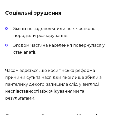
Соціальні зрушення
Зміни не задовольнили всіх: частково
породили розчарування.
Згодом частина населення повернулася у
стан апатії.
Часом здається, що косигінська реформа
причини суть та наслідки якої лише збили з
пантелику декого, залишила слід у вигляді
неспівставності між очікуваннями та
результатами.