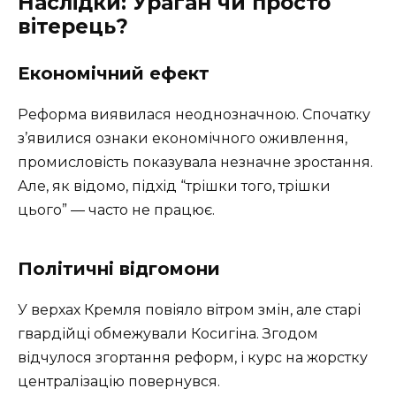
Наслідки: Ураган чи просто
вітерець?
Економічний ефект
Реформа виявилася неоднозначною. Спочатку
з’явилися ознаки економічного оживлення,
промисловість показувала незначне зростання.
Але, як відомо, підхід “трішки того, трішки
цього” — часто не працює.
Політичні відгомони
У верхах Кремля повіяло вітром змін, але старі
гвардійці обмежували Косигіна. Згодом
відчулося згортання реформ, і курс на жорстку
централізацію повернувся.