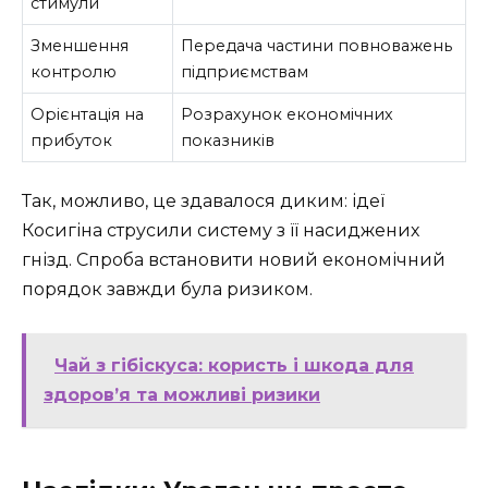
стимули
Зменшення
Передача частини повноважень
контролю
підприємствам
Орієнтація на
Розрахунок економічних
прибуток
показників
Так, можливо, це здавалося диким: ідеї
Косигіна струсили систему з її насиджених
гнізд. Спроба встановити новий економічний
порядок завжди була ризиком.
Чай з гібіскуса: користь і шкода для
здоров’я та можливі ризики