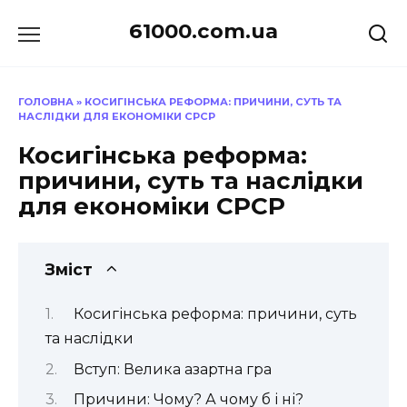
Перейти
61000.com.ua
до
вмісту
ГОЛОВНА
»
КОСИГІНСЬКА РЕФОРМА: ПРИЧИНИ, СУТЬ ТА
НАСЛІДКИ ДЛЯ ЕКОНОМІКИ СРСР
Косигінська реформа:
причини, суть та наслідки
для економіки СРСР
Зміст
Косигінська реформа: причини, суть
та наслідки
Вступ: Велика азартна гра
Причини: Чому? А чому б і ні?