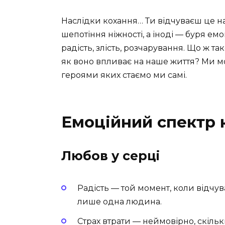
Наслідки кохання… Ти відчуваєш це на ш
шепотіння ніжності, а іноді — буря ем
радість, злість, розчарування. Що ж т
як воно впливає на наше життя? Ми м
героями яких стаємо ми самі.
Емоційний спектр 
Любов у серці
Радість — той момент, коли відчув
лише одна людина.
Страх втрати — неймовірно, скіль