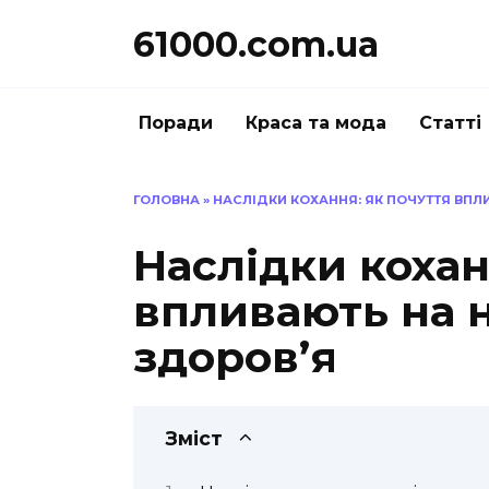
Перейти
61000.com.ua
до
вмісту
Поради
Краса та мода
Статті
ГОЛОВНА
»
НАСЛІДКИ КОХАННЯ: ЯК ПОЧУТТЯ ВПЛ
Наслідки кохан
впливають на 
здоров’я
Зміст