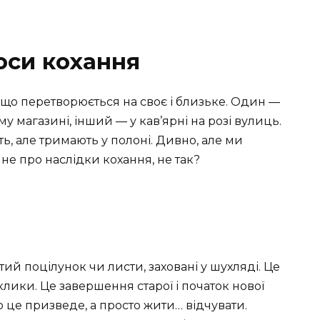
лоси кохання
, що перетворюється на своє і близьке. Один —
 магазині, інший — у кав’ярні на розі вулиць.
ть, але тримають у полоні. Дивно, але ми
 не про наслідки кохання, не так?
ий поцілунок чи листи, заховані у шухляді. Це
клики. Це завершення старої і початок нової
о це призведе, а просто жити… відчувати.