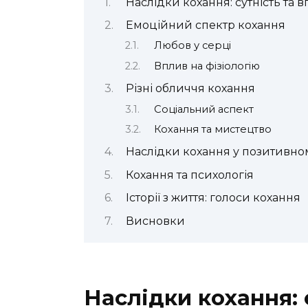
Наслідки кохання: сутність та 
Емоційний спектр кохання
Любов у серці
Вплив на фізіологію
Різні обличчя кохання
Соціальний аспект
Кохання та мистецтво
Наслідки кохання у позитивном
Кохання та психологія
Історії з життя: голоси кохання
Висновки
Наслідки кохання: 