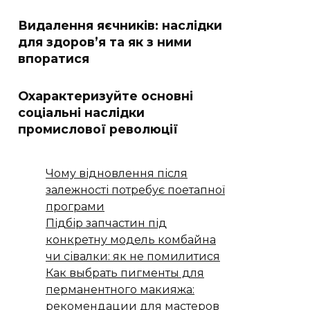
Видалення яєчників: наслідки
для здоров’я та як з ними
впоратися
Охарактеризуйте основні
соціальні наслідки
промислової революції
Чому відновлення після
залежності потребує поетапної
програми
Підбір запчастин під
конкретну модель комбайна
чи сівалки: як не помилитися
Как выбрать пигменты для
перманентного макияжа:
рекомендации для мастеров