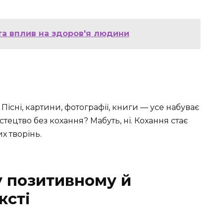
та вплив на здоров'я людини
Пісні, картини, фотографії, книги — усе набуває
тецтво без кохання? Мабуть, ні. Кохання стає
х творінь.
у позитивному й
ксті