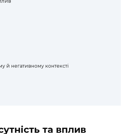
вплив
у й негативному контексті
сутність та вплив