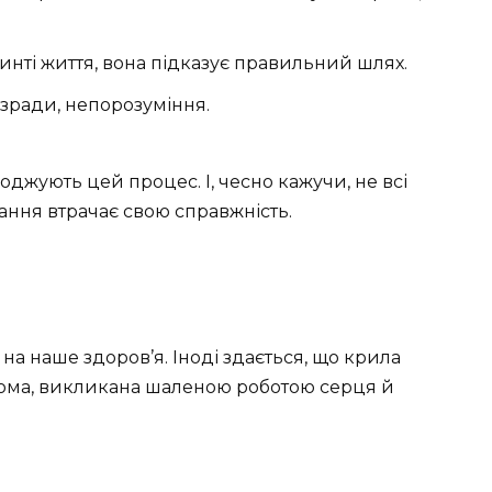
инті життя, вона підказує правильний шлях.
, зради, непорозуміння.
оводжують цей процес. І, чесно кажучи, не всі
ання втрачає свою справжність.
а наше здоров’я. Іноді здається, що крила
втома, викликана шаленою роботою серця й