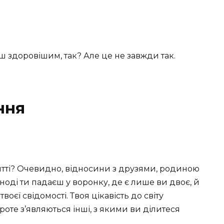
 здоровішим, так? Але це не завжди так.
ння
итті? Очевидно, відносини з друзями, родиною
Іноді ти падаєш у воронку, де є лише ви двоє, й
оєї свідомості. Твоя цікавість до світу
оте з’являються інші, з якими ви ділитеся