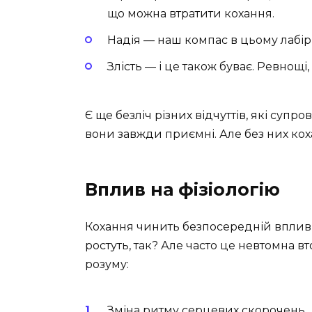
що можна втратити кохання.
Надія — наш компас в цьому лабір
Злість — і це також буває. Ревнощі
Є ще безліч різних відчуттів, які супр
вони завжди приємні. Але без них кох
Вплив на фізіологію
Кохання чинить безпосередній вплив н
ростуть, так? Але часто це невтомна 
розуму:
Зміна ритму серцевих скорочень.