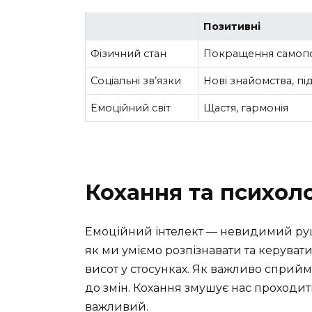
Позитивні
Фізичний стан
Покращення самопо
Соціальні зв’язки
Нові знайомства, пі
Емоційний світ
Щастя, гармонія
Кохання та психоло
Емоційний інтелект — невидимий рушій
як ми уміємо розпізнавати та керува
висот у стосунках. Як важливо сприйма
до змін. Кохання змушує нас проходит
важливий.