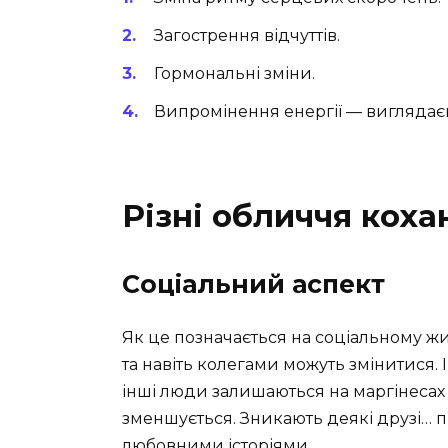
Загострення відчуттів.
Гормональні зміни.
Випромінення енергії — виглядаєш
Різні обличчя коха
Соціальний аспект
Як це позначається на соціальному ж
та навіть колегами можуть змінитися. 
інші люди залишаються на маргінесах тв
зменшується. Зникають деякі друзі… пр
любовними історіями.