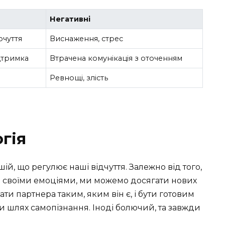
Негативні
чуття
Виснаження, стрес
дтримка
Втрачена комунікація з оточенням
Ревнощі, злість
гія
, що регулює наші відчуття. Залежно від того,
ти своїми емоціями, ми можемо досягати нових
ти партнера таким, яким він є, і бути готовим
и шлях самопізнання. Іноді болючий, та завжди