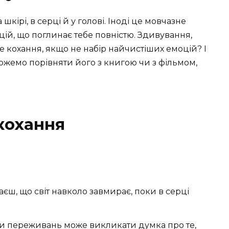
кірі, в серці й у голові. Іноді це мовчазне
оцій, що поглинає тебе повністю. Здивування,
аке кохання, якщо не набір найчистіших емоцій? І
ожемо порівняти його з книгою чи з фільмом,
кохання
аєш, що світ навколо завмирає, поки в серці
ки переживань може викликати думка про те,