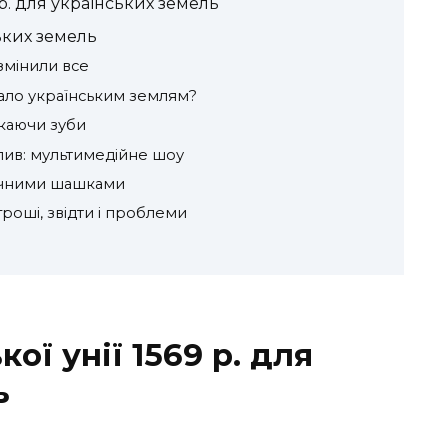
 р. для українських земель
ьких земель
 змінили все
дало українським землям?
скаючи зуби
плив: мультимедійне шоу
ітичними шашками
гроші, звідти і проблеми
ої унії 1569 р. для
ь