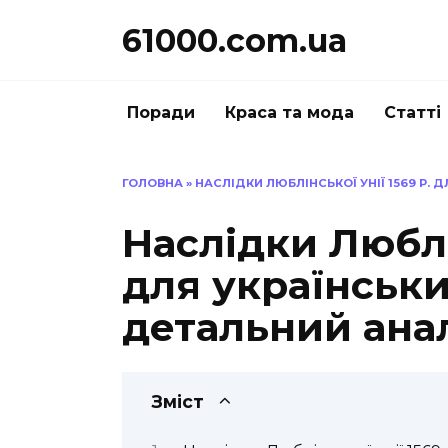
Перейти
61000.com.ua
до
вмісту
Поради
Краса та мода
Статті
ГОЛОВНА
»
НАСЛІДКИ ЛЮБЛІНСЬКОЇ УНІЇ 1569 Р. 
Наслідки Люблін
для українськи
детальний ана
Зміст