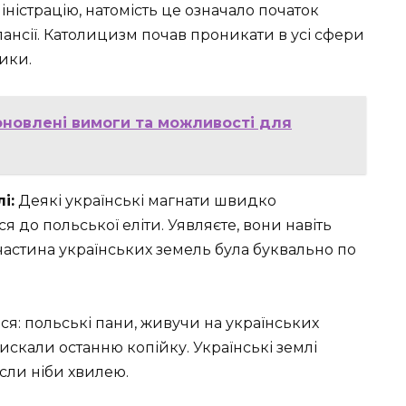
істрацію, натомість це означало початок
спансії. Католицизм почав проникати в усі сфери
ики.
оновлені вимоги та можливості для
і:
Деякі українські магнати швидко
ся до польської еліти. Уявляєте, вони навіть
 частина українських земель була буквально по
ся: польські пани, живучи на українських
тискали останню копійку. Українські землі
если ніби хвилею.