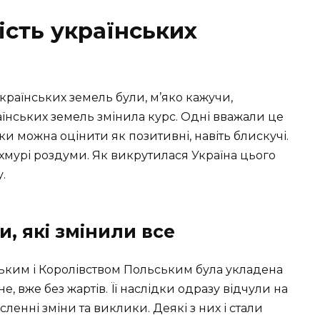
ість українських
українських земель були, м’яко кажучи,
раїнських земель змінила курс. Одні вважали це
дки можна оцінити як позитивні, навіть блискучі.
охмурі роздуми. Як викрутилася Україна цього
.
и, які змінили все
ьким і Королівством Польським була укладена
не, вже без жартів. Її наслідки одразу відчули на
исленні зміни та виклики. Деякі з них і стали