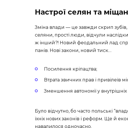
Настрої селян та міщан
Зміна влади — це завжди скрип зубів, 
селяни, прості люди, відчули наслідки 
ж інший?! Новий феодальний лад спри
панів. Нові закони, новий тиск…
Посилення кріпацтва;
Втрата звичних прав і привілеїв 
Зменшення автономії у внутрішніх 
Було відчутно, бо часто польські “вла
їхніх нових законів і реформ. Ще й еко
навалилося одночасно.