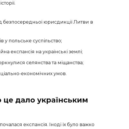
торії.
ід безпосередньої юрисдикції Литви в
в у польське суспільство;
йна експансія на українські землі;
торкнулися селянства та міщанства;
оціально-економічних умов.
о це дало українським
очалася експансія. Іноді їх було важко