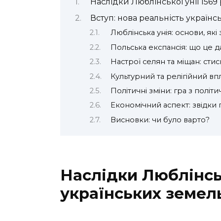
Наслідки Люблінської унії 1569
Вступ: нова реальність українс
Люблінська унія: основи, які
Польська експансія: що це 
Настрої селян та міщан: сти
Культурний та релігійний в
Політичні зміни: гра з пол
Економічний аспект: звідки 
Висновки: чи було варто?
Наслідки Люблінськ
українських земел