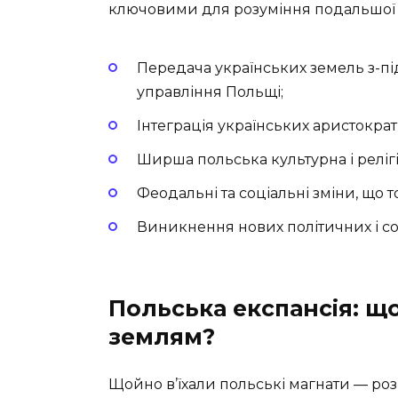
ключовими для розуміння подальшої іс
Передача українських земель з-п
управління Польщі;
Інтеграція українських аристократі
Ширша польська культурна і релігі
Феодальні та соціальні зміни, що 
Виникнення нових політичних і с
Польська експансія: щ
землям?
Щойно в’їхали польські магнати — розп