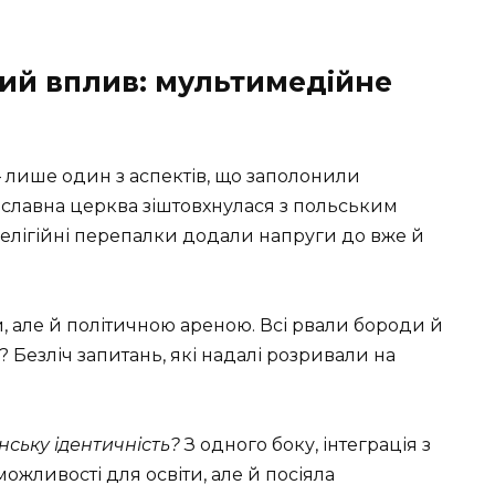
ний вплив: мультимедійне
— лише один з аспектів, що заполонили
вославна церква зіштовхнулася з польським
релігійні перепалки додали напруги до вже й
, але й політичною ареною. Всі рвали бороди й
 Безліч запитань, які надалі розривали на
нську ідентичність?
З одного боку, інтеграція з
жливості для освіти, але й посіяла