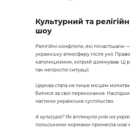
Культурний та релігій
шоу
Релігійні конфлікти, які почастішали 
українську атмосферу після унії. Пра
католицизмом, котрий домінував. Ці 
так непростої ситуації.
Церква стала не лише місцем молитви
билися за свої переконання. Наслідки?
частини українське суспільство.
А культура? Як вплинула унія на украї
польськими нормами принесла нові мо