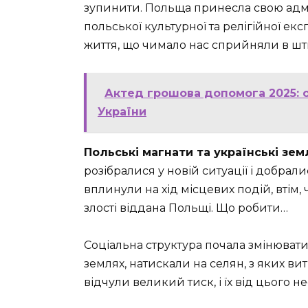
зупинити. Польща принесла свою адмін
польської культурної та релігійної ек
життя, що чимало нас сприйняли в шт
Актед грошова допомога 2025: 
України
Польські магнати та українські земл
розібралися у новій ситуації і добрали
вплинули на хід місцевих подій, втім,
злості віддана Польщі. Що робити…
Соціальна структура почала змінювати
землях, натискали на селян, з яких ви
відчули великий тиск, і їх від цього н