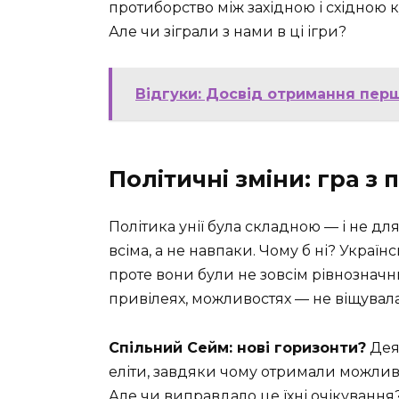
протиборство між західною і східною к
Але чи зіграли з нами в ці ігри?
Відгуки: Досвід отримання перш
Політичні зміни: гра 
Політика унії була складною — і не дл
всіма, а не навпаки. Чому б ні? Украї
проте вони були не зовсім рівнозначн
привілеях, можливостях — не віщувала
Спільний Сейм: нові горизонти?
Деяк
еліти, завдяки чому отримали можливос
Але чи виправдало це їхні очікування?