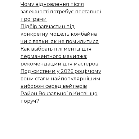
Чому відновлення після
залежності потребує поетапної
програми
Підбір запчастин під
конкретну модель комбайна
чи сівалки: як не помилитися
Как выбрать пигменты для
перманентного макияжа:
рекомендации для мастеров
Под-системи у 2026 році: чому
вони стали найпопулярнішим
вибором серед вейперів
Район Вокзальної в Києві: що
поруч?