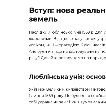
Вступ: нова реальн
земель
Наслідки Люблінської унії 1569 р. для 
жорсткими. Від цього часу історія ук
успіхом, інші — трагедією. Якісь наслі
Але були й ті, що налаштовували на п
разу? Давайте розпочнемо по порядку
Люблінська унія: основ
Унія між Великим князівством Литовс
1 липня 1569 року. Це було діло серйоз
собі українські землі. Унія зумовила ч