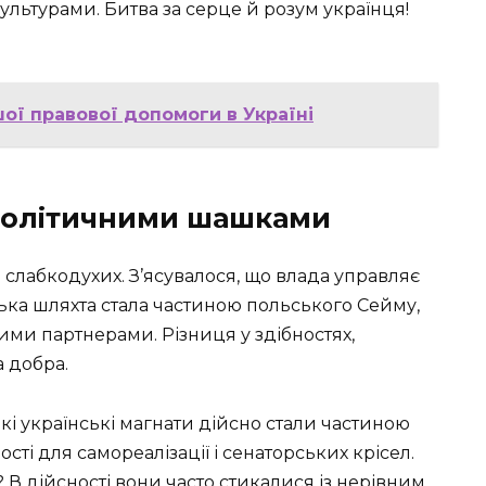
ультурами. Битва за серце й розум українця!
ої правової допомоги в Україні
з політичними шашками
я слабкодухих. З’ясувалося, що влада управляє
нська шляхта стала частиною польського Сейму,
ими партнерами. Різниця у здібностях,
 добра.
і українські магнати дійсно стали частиною
ті для самореалізації і сенаторських крісел.
 В дійсності вони часто стикалися із нерівним