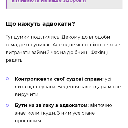
впливають на ваше здоров'я
Що кажуть адвокати?
Тут думки поділились. Декому до вподоби
тема, дехто уникає. Але одне ясно: ніхто не хоче
витрачати зайвий час на дрібниці. Фахівці
радять:
Контролювати свої судові справи:
усі
лиха від неуваги. Ведення календаря може
виручити.
Бути на зв’язку з адвокатом:
він точно
знає, коли і куди. З ним усе стане
простішим.