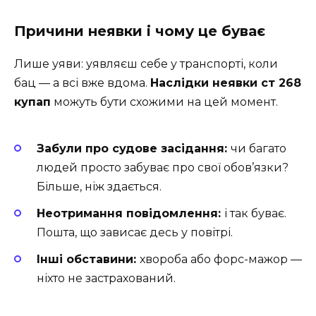
Причини неявки і чому це буває
Лише уяви: уявляєш себе у транспорті, коли
бац — а всі вже вдома.
Наслідки неявки ст 268
купап
можуть бути схожими на цей момент.
Забули про судове засідання:
чи багато
людей просто забуває про свої обов’язки?
Більше, ніж здається.
Неотримання повідомлення:
і так буває.
Пошта, що зависає десь у повітрі.
Інші обставини:
хвороба або форс-мажор —
ніхто не застрахований.