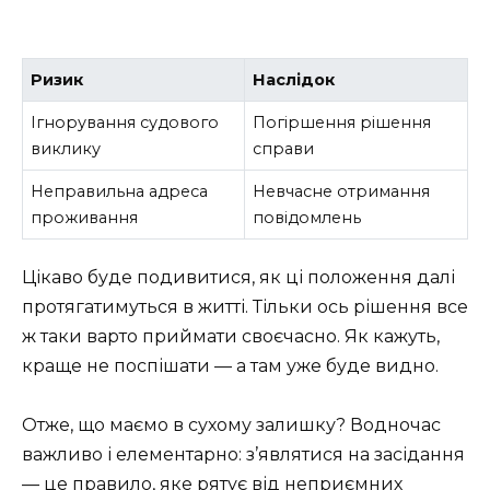
Ризик
Наслідок
Ігнорування судового
Погіршення рішення
виклику
справи
Неправильна адреса
Невчасне отримання
проживання
повідомлень
Цікаво буде подивитися, як ці положення далі
протягатимуться в житті. Тільки ось рішення все
ж таки варто приймати своєчасно. Як кажуть,
краще не поспішати — а там уже буде видно.
Отже, що маємо в сухому залишку? Водночас
важливо і елементарно: з’являтися на засідання
— це правило, яке рятує від неприємних