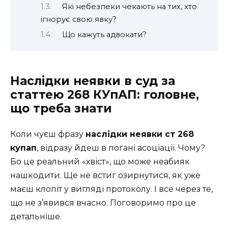
Які небезпеки чекають на тих, хто
ігнорує свою явку?
Що кажуть адвокати?
Наслідки неявки в суд за
статтею 268 КУпАП: головне,
що треба знати
Коли чуєш фразу
наслідки неявки ст 268
купап
, відразу йдеш в погані асоціації. Чому?
Бо це реальний «хвіст», що може неабияк
нашкодити. Ще не встиг озирнутися, як уже
маєш клопіт у вигляді протоколу. І все через те,
що не з’явився вчасно. Поговоримо про це
детальніше.