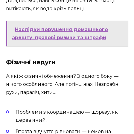
де, здається, навіть сонце не світить. Емоції
витікають, як вода крізь пальці.
Наслідки порушення домашнього
арешту: правові ризики та штрафи
Фізичні недуги
А які ж фізичні обмеження? З одного боку —
нічого особливого. Але потім… жах. Незграбні
рухи, параліч, хити…
Проблеми з координацією — щоразу, як
дерев’яний.
Втрата відчуття рівноваги — немов на