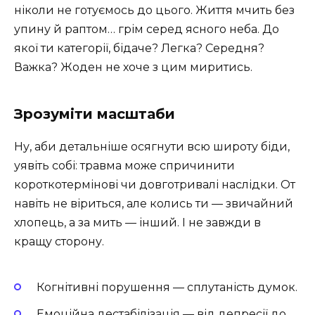
ніколи не готуємось до цього. Життя мчить без
упину й раптом… грім серед ясного неба. До
якої ти категорії, бідаче? Легка? Середня?
Важка? Жоден не хоче з цим миритись.
Зрозуміти масштаби
Ну, аби детальніше осягнути всю широту біди,
уявіть собі: травма може спричинити
короткотермінові чи довготривалі наслідки. От
навіть не віриться, але колись ти — звичайний
хлопець, а за мить — інший. І не завжди в
кращу сторону.
Когнітивні порушення — сплутаність думок.
Емоційна дестабілізація — від депресії до