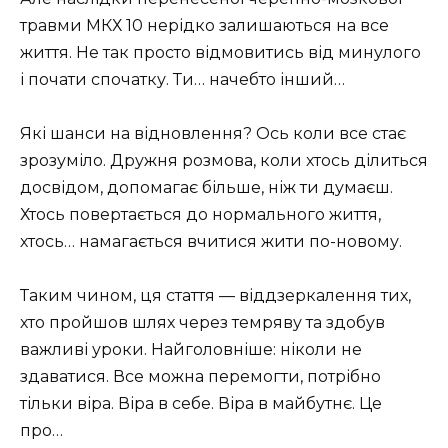
травми МКХ 10 нерідко залишаються на все
життя. Не так просто відмовитись від минулого
і почати спочатку. Ти… начебто інший…
Які шанси на відновлення? Ось коли все стає
зрозуміло. Дружня розмова, коли хтось ділиться
досвідом, допомагає більше, ніж ти думаєш.
Хтось повертається до нормального життя,
хтось… намагається вчитися жити по-новому.
Таким чином, ця стаття — віддзеркалення тих,
хто пройшов шлях через темряву та здобув
важливі уроки. Найголовніше: ніколи не
здаватися. Все можна перемогти, потрібно
тільки віра. Віра в себе. Віра в майбутнє. Це
про…