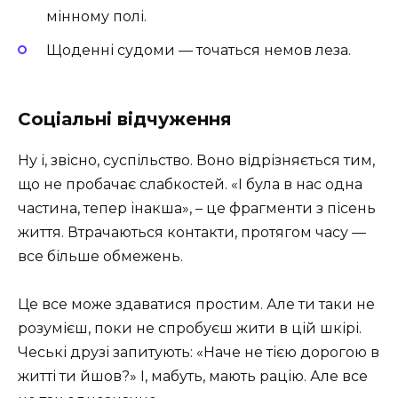
мінному полі.
Щоденні судоми — точаться немов леза.
Соціальні відчуження
Ну і, звісно, суспільство. Воно відрізняється тим,
що не пробачає слабкостей. «І була в нас одна
частина, тепер інакша», – це фрагменти з пісень
життя. Втрачаються контакти, протягом часу —
все більше обмежень.
Це все може здаватися простим. Але ти таки не
розумієш, поки не спробуєш жити в цій шкірі.
Чеські друзі запитують: «Наче не тією дорогою в
житті ти йшов?» І, мабуть, мають рацію. Але все