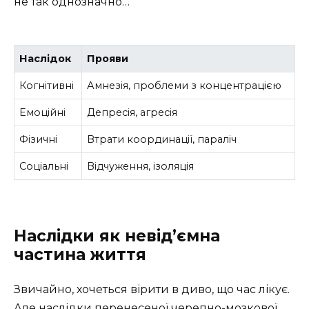
не так однозначно…
Наслідок
Прояви
Когнітивні
Амнезія, проблеми з концентрацією
Емоційні
Депресія, агресія
Фізичні
Втрати координації, параліч
Соціальні
Відчуження, ізоляція
Наслідки як невід’ємна
частина життя
Звичайно, хочеться вірити в диво, що час лікує.
Але наслідки перенесеної черепно-мозкової