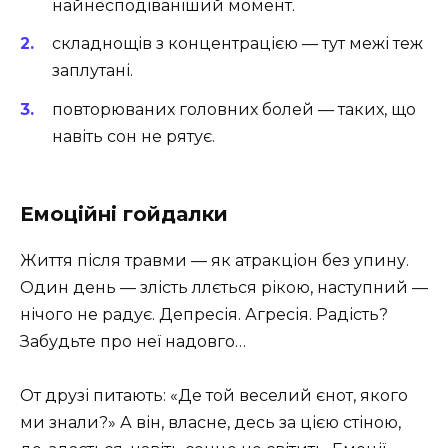
найнесподіваніший момент.
складнощів з концентрацією — тут межі теж
заплутані.
повторюваних головних болей — таких, що
навіть сон не рятує.
Емоційні гойдалки
Життя після травми — як атракціон без упину.
Один день — злість ллється рікою, наступний —
нічого не радує. Депресія. Агресія. Радість?
Забудьте про неї надовго…
От друзі питають: «Де той веселий єнот, якого
ми знали?» А він, власне, десь за цією стіною,