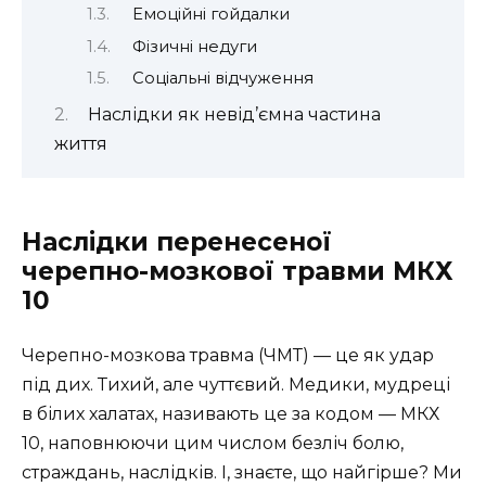
Емоційні гойдалки
Фізичні недуги
Соціальні відчуження
Наслідки як невід’ємна частина
життя
Наслідки перенесеної
черепно-мозкової травми МКХ
10
Черепно-мозкова травма (ЧМТ) — це як удар
під дих. Тихий, але чуттєвий. Медики, мудреці
в білих халатах, називають це за кодом — МКХ
10, наповнюючи цим числом безліч болю,
страждань, наслідків. І, знаєте, що найгірше? Ми