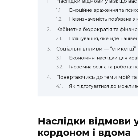
Наслідки відмови у візі: що ва
Емоційне враження та психо
Невизначеність пов’язана з
Кабінетна бюрократія та фінанс
Планування, яке йде наніве
Соціальні впливи — “етикетці” 
Економічні наслідки для кра
Іноземна освіта та робота:
Повертаючись до теми мрій та 
Як підготуватися до можлив
Наслідки відмови у 
кордоном і вдома