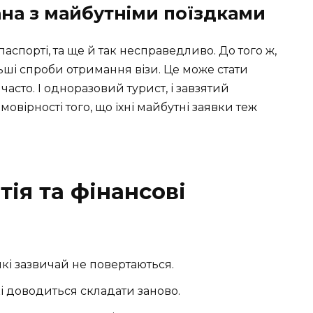
ана з майбутніми поїздками
паспорті, та ще й так несправедливо. До того ж,
ьші спроби отримання візи. Це може стати
часто. І одноразовий турист, і завзятий
мовірності того, що їхні майбутні заявки теж
ія та фінансові
які зазвичай не повертаються.
кі доводиться складати заново.