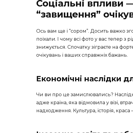
Соціальні впливи —
“завищення” очіку
Ось вам ще і “сором”. Досить важко з
поїхали. І чому всі фото у вас тепер з 
знижується. Спочатку зіграєте на форте
очікувань і ваших справжніх бажань.
Економічні наслідки дл
Чи ви про це замислювались? Наслідки
адже країна, яка відмовила у візі, втра
надходження. Культура, історія, краса