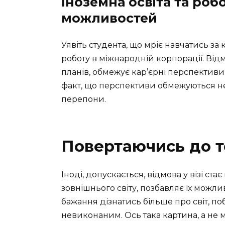
Іноземна освіта та ро
можливостей
Уявіть студента, що мріє навчатись з
роботу в міжнародній корпорації. Відмо
планів, обмежує кар’єрні перспективи,
факт, що перспективи обмежуються не 
перепони.
Повертаючись до т
Іноді, допускається, відмова у візі ст
зовнішнього світу, позбавляє їх можл
бажання дізнатись більше про світ, 
невиконаним. Ось така картина, а не м