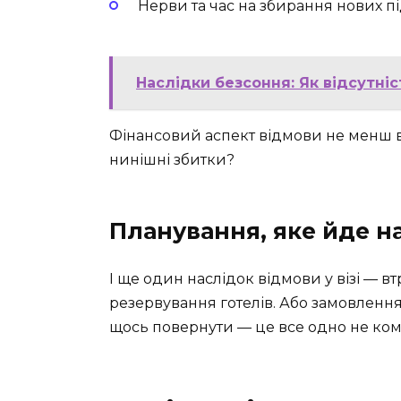
Нерви та час на збирання нових п
Наслідки безсоння: Як відсутніс
Фінансовий аспект відмови не менш в
нинішні збитки?
Планування, яке йде н
І ще один наслідок відмови у візі — в
резервування готелів. Або замовлення 
щось повернути — це все одно не комп