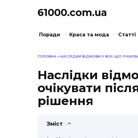
Перейти
61000.com.ua
до
вмісту
Поради
Краса та мода
Статті
ГОЛОВНА
»
НАСЛІДКИ ВІДМОВИ У ВІЗІ: ЩО ОЧІКУ
Наслідки відмов
очікувати післ
рішення
Зміст