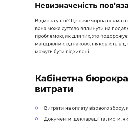
Невизначеність пов’яз
Відмова у візі? Це наче чорна пляма в 
вона може суттєво вплинути на подал
проблемою, як для тих, хто подорожує 
мандрівник, однаково, ніяковіють від і
можуть бути відхилені.
Кабінетна бюрократ
витрати
Витрати на оплату візового збору, 
Документи, декларації та листи, я