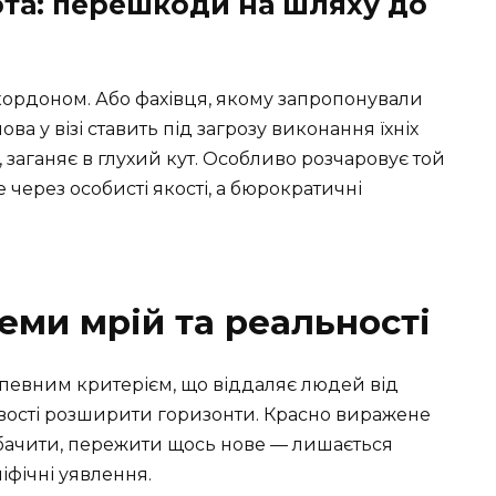
бота: перешкоди на шляху до
а кордоном. Або фахівця, якому запропонували
ва у візі ставить під загрозу виконання їхніх
 заганяє в глухий кут. Особливо розчаровує той
через особисті якості, а бюрократичні
еми мрій та реальності
ає певним критерієм, що віддаляє людей від
ивості розширити горизонти. Красно виражене
побачити, пережити щось нове — лишається
іфічні уявлення.