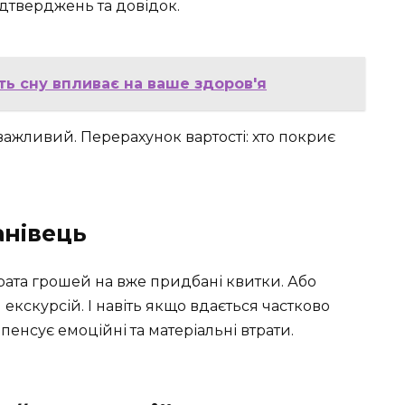
ідтверджень та довідок.
ть сну впливає на ваше здоров'я
ажливий. Перерахунок вартості: хто покриє
анівець
трата грошей на вже придбані квитки. Або
екскурсій. І навіть якщо вдається частково
енсує емоційні та матеріальні втрати.