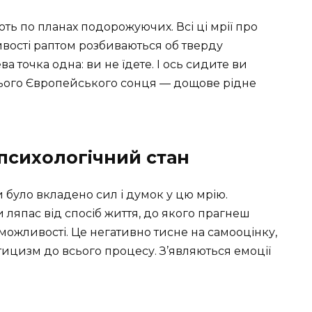
ють по планах подорожуючих. Всі ці мрії про
ливості раптом розбиваються об тверду
а точка одна: ви не їдете. І ось сидите ви
ітнього Європейського сонця — дощове рідне
психологічний стан
ки було вкладено сил і думок у цю мрію.
ляпас від спосіб життя, до якого прагнеш
ожливості. Це негативно тисне на самооцінку,
ицизм до всього процесу. З’являються емоції