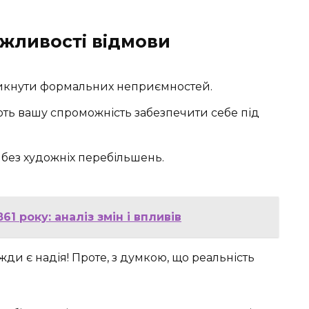
ожливості відмови
никнути формальних неприємностей.
ують вашу спроможність забезпечити себе під
 без художніх перебільшень.
1 року: аналіз змін і впливів
жди є надія! Проте, з думкою, що реальність