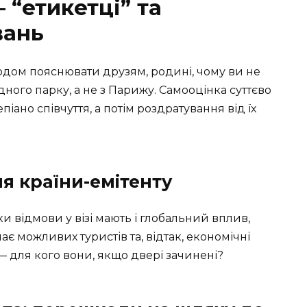
 “етикетці” та
вань
годом пояснювати друзям, родині, чому ви не
рідного парку, а не з Парижу. Самооцінка суттєво
піано співчуття, а потім роздратування від їх
я країни-емітенту
 відмови у візі мають і глобальний вплив,
чає можливих туристів та, відтак, економічні
 — для кого вони, якщо двері зачинені?