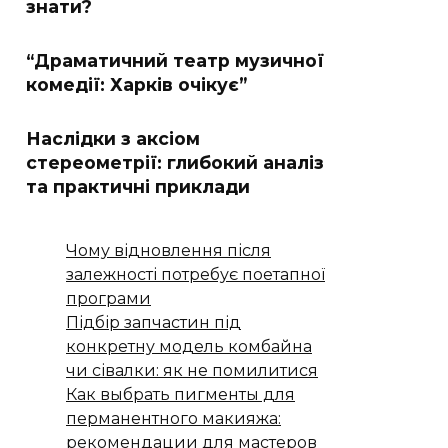
знати?
“Драматичний театр музичної
комедії: Харків очікує”
Наслідки з аксіом
стереометрії: глибокий аналіз
та практичні приклади
Чому відновлення після
залежності потребує поетапної
програми
Підбір запчастин під
конкретну модель комбайна
чи сівалки: як не помилитися
Как выбрать пигменты для
перманентного макияжа:
рекомендации для мастеров