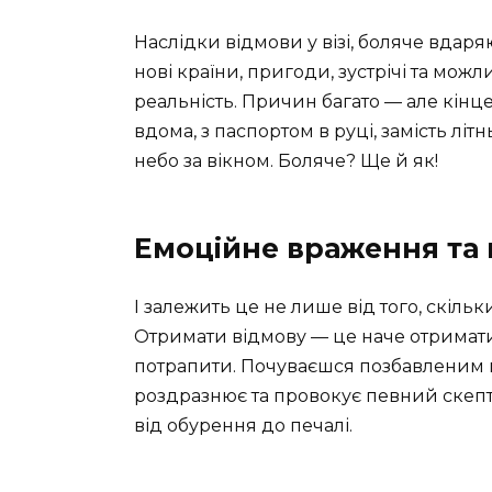
Наслідки відмови у візі, боляче вдаря
нові країни, пригоди, зустрічі та мож
реальність. Причин багато — але кінцев
вдома, з паспортом в руці, замість л
небо за вікном. Боляче? Ще й як!
Емоційне враження та 
І залежить це не лише від того, скіль
Отримати відмову — це наче отримати 
потрапити. Почуваєшся позбавленим м
роздразнює та провокує певний скепт
від обурення до печалі.