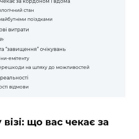
с чекає за кордоном і вдома
логічний стан
 майбутніми поїздками
ові витрати
ць
та “завищення” очікувань
їни-емітенту
 перешкоди на шляху до можливостей
реальності
ості відмови
візі: що вас чекає за