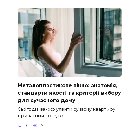
Металопластикове вікно: анатомія,
стандарти якості та критерії вибору
для сучасного дому
Сьогодні важко уявити сучасну квартиру,
приватний котедж
0
19