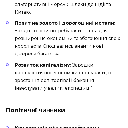
альтернативні морські шляхи до Індії та
Китаю.
Попит на золото і дорогоцінні метали:
Західні країни потребували золота для
розширення економіки та збагачення своїх
королівств. Сподівались знайти нові
джерела багатства.
Розвиток капіталізму:
Зародки
капіталістичної економіки спонукали до
зростання ролі торгівлі і бажання
інвестувати у великі експедиції.
Політичні чинники
Конкуренція між європейськими