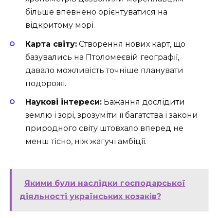
більше впевнено орієнтуватися на
відкритому морі.
Карта світу:
Створення нових карт, що
базувались на Птоломеєвій географії,
давало можливість точніше планувати
подорожі.
Наукові інтереси:
Бажання дослідити
землю і зорі, зрозуміти її багатства і закони
природного світу штовхало вперед не
менш тісно, ніж жагучі амбіції.
Якими були наслідки господарської
діяльності українських козаків?