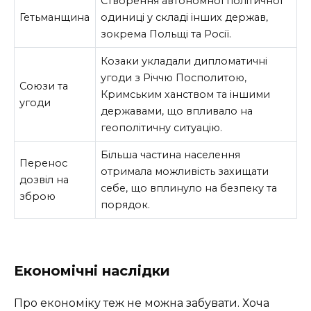
Створення автономної політичної
Гетьманщина
одиниці у складі інших держав,
зокрема Польщі та Росії.
Козаки укладали дипломатичні
угоди з Річчю Посполитою,
Союзи та
Кримським ханством та іншими
угоди
державами, що впливало на
геополітичну ситуацію.
Більша частина населення
Перенос
отримала можливість захищати
дозвіл на
себе, що вплинуло на безпеку та
зброю
порядок.
Економічні наслідки
Про економіку теж не можна забувати. Хоча