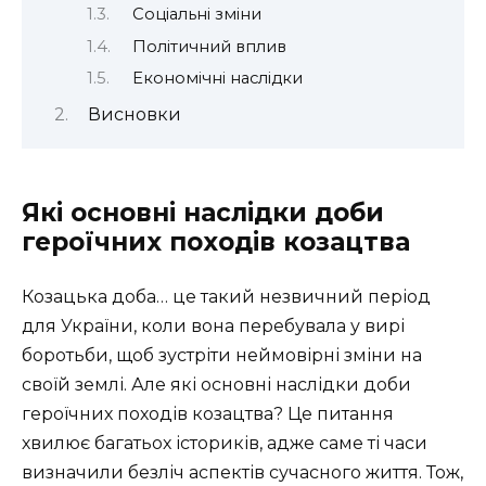
Соціальні зміни
Політичний вплив
Економічні наслідки
Висновки
Які основні наслідки доби
героїчних походів козацтва
Козацька доба… це такий незвичний період
для України, коли вона перебувала у вирі
боротьби, щоб зустріти неймовірні зміни на
своїй землі. Але які основні наслідки доби
героїчних походів козацтва? Це питання
хвилює багатьох істориків, адже саме ті часи
визначили безліч аспектів сучасного життя. Тож,