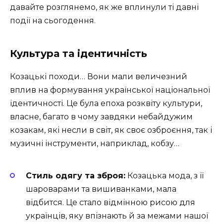
давайте розглянемо, як же вплинули ті давні
події на сьогодення.
Культура та ідентичність
Козацькі походи… Вони мали величезний
вплив на формування української національної
ідентичності. Це була епоха розквіту культури,
власне, багато в чому завдяки небайдужим
козакам, які несли в світ, як своє озброєння, так і
музичні інструменти, наприклад, кобзу…
Стиль одягу та зброя:
Козацька мода, з її
шароварами та вишиванками, мала
відбится. Це стало відмінною рисою для
українців, яку впізнають й за межами нашої