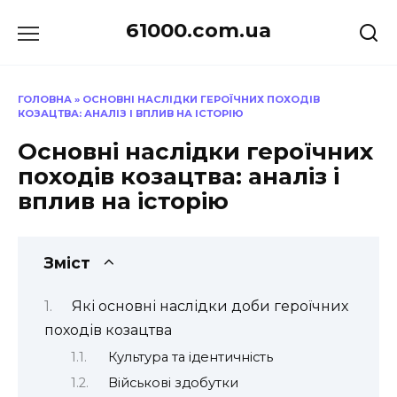
Перейти
61000.com.ua
до
вмісту
ГОЛОВНА
»
ОСНОВНІ НАСЛІДКИ ГЕРОЇЧНИХ ПОХОДІВ
КОЗАЦТВА: АНАЛІЗ І ВПЛИВ НА ІСТОРІЮ
Основні наслідки героїчних
походів козацтва: аналіз і
вплив на історію
Зміст
Які основні наслідки доби героїчних
походів козацтва
Культура та ідентичність
Військові здобутки