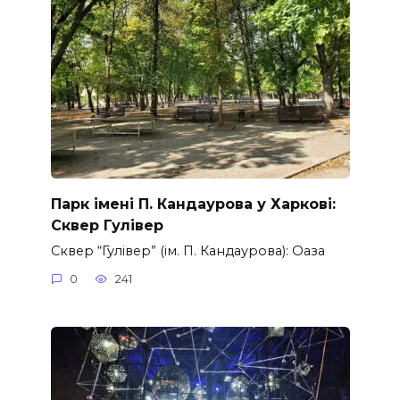
Парк імені П. Кандаурова у Харкові:
Сквер Гулівер
Сквер “Гулівер” (ім. П. Кандаурова): Оаза
0
241