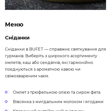
Меню
Сніданки
Сніданки в BUFET — справжнє святкування для
гурманів. Виберіть з широкого асортименту
омлетів, каш або сендвічів, які гармонійно
поєднуються з ароматною кавою чи
свіжозвареним чаєм.
Омлет з трюфельною олією та сиром фета
Вівсянка з мигдальним молоком і ягодами