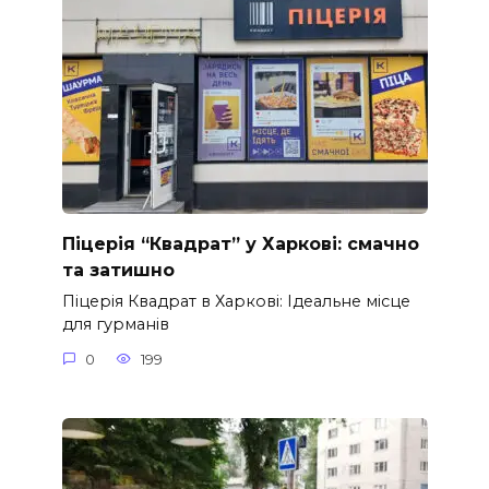
Піцерія “Квадрат” у Харкові: смачно
та затишно
Піцерія Квадрат в Харкові: Ідеальне місце
для гурманів
0
199