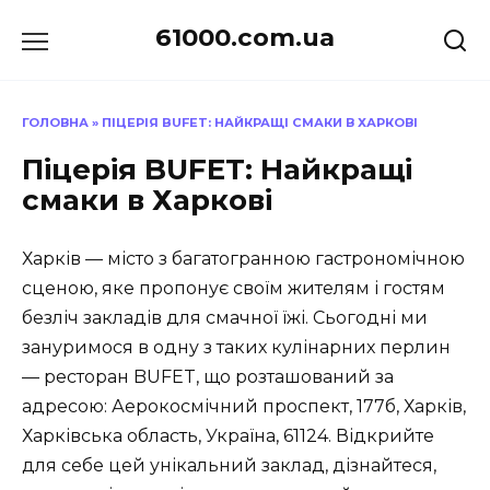
Перейти
61000.com.ua
до
вмісту
ГОЛОВНА
»
ПІЦЕРІЯ BUFET: НАЙКРАЩІ СМАКИ В ХАРКОВІ
Піцерія BUFET: Найкращі
смаки в Харкові
Харків — місто з багатогранною гастрономічною
сценою, яке пропонує своїм жителям і гостям
безліч закладів для смачної їжі. Сьогодні ми
зануримося в одну з таких кулінарних перлин
— ресторан BUFET, що розташований за
адресою: Аерокосмічний проспект, 177б, Харків,
Харківська область, Україна, 61124. Відкрийте
для себе цей унікальний заклад, дізнайтеся,