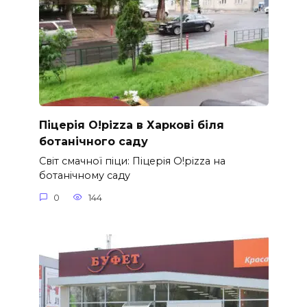
Піцерія O!pizza в Харкові біля
ботанічного саду
Світ смачної піци: Піцерія O!pizza на
ботанічному саду
0
144