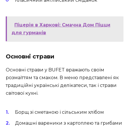
Класичний англійський сніданок
Піцерія в Харкові: Смачна Дом Піцци
для гурманів
Основні страви
Основні страви у BUFET вражають своїм
розмаїттям та смаком. В меню представлені як
традиційні українські делікатеси, так і страви
світової кухні.
Борщ зі сметаною і сільським хлібом
Домашні вареники з картоплею та грибами