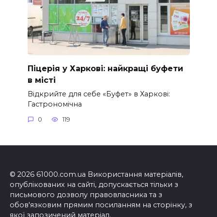
Піцерія у Харкові: найкращі буфети
в місті
Відкрийте для себе «Буфет» в Харкові:
Гастрономічна
0
119
© 2026 61000.com.ua Використання матеріалів,
опублікованих на сайті, допускається тільки з
письмового дозволу правовласника та з
обов'язковим прямим посиланням на сторінку, з
якої запозичений матеріал.