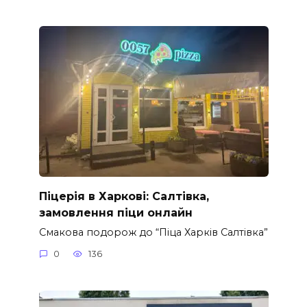
Піцерія в Харкові: Салтівка,
замовлення піци онлайн
Смакова подорож до “Піца Харків Салтівка”
0
136