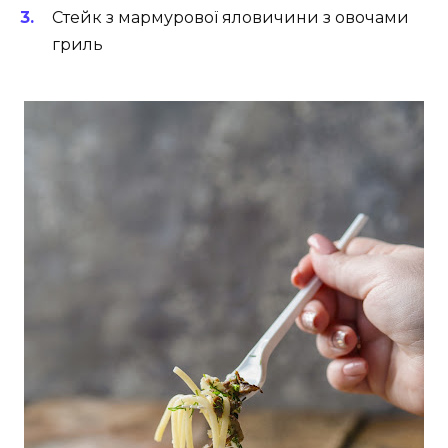
Стейк з мармурової яловичини з овочами
гриль