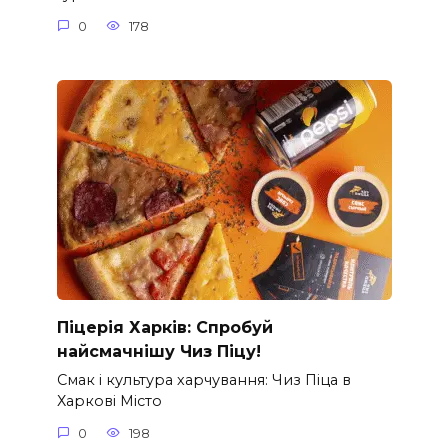
0
178
Піцерія Харків: Спробуй
найсмачнішу Чиз Піцу!
Смак і культура харчування: Чиз Піца в
Харкові Місто
0
198