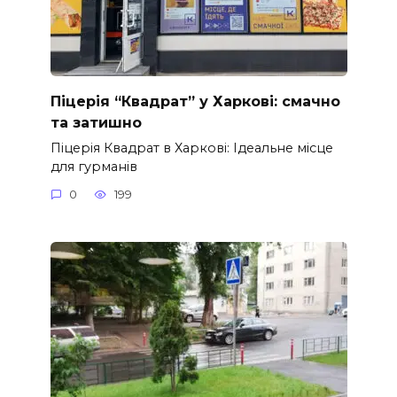
Піцерія “Квадрат” у Харкові: смачно
та затишно
Піцерія Квадрат в Харкові: Ідеальне місце
для гурманів
0
199