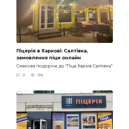
Піцерія в Харкові: Салтівка,
замовлення піци онлайн
Смакова подорож до “Піца Харків Салтівка”
0
136