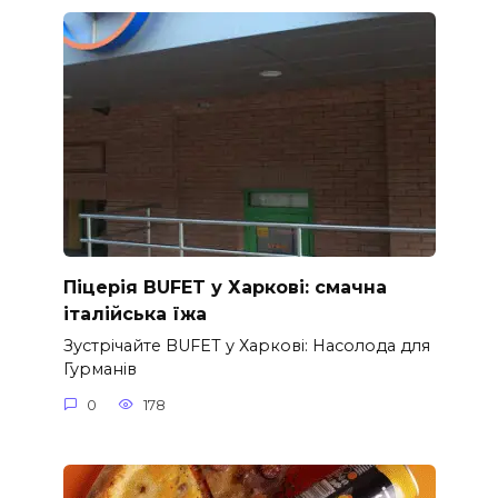
Піцерія BUFET у Харкові: смачна
італійська їжа
Зустрічайте BUFET у Харкові: Насолода для
Гурманів
0
178