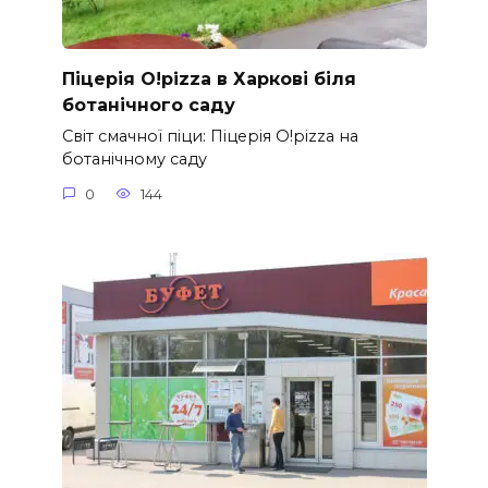
Піцерія O!pizza в Харкові біля
ботанічного саду
Світ смачної піци: Піцерія O!pizza на
ботанічному саду
0
144