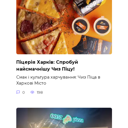
Піцерія Харків: Спробуй
найсмачнішу Чиз Піцу!
Смак і культура харчування: Чиз Піца в
Харкові Місто
0
198