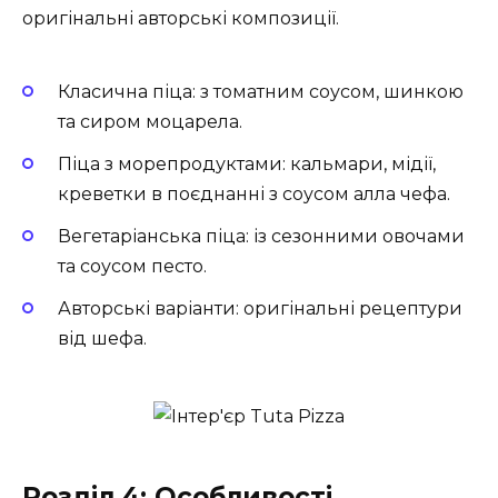
оригінальні авторські композиції.
Класична піца: з томатним соусом, шинкою
та сиром моцарела.
Піца з морепродуктами: кальмари, мідії,
креветки в поєднанні з соусом алла чефа.
Вегетаріанська піца: із сезонними овочами
та соусом песто.
Авторські варіанти: оригінальні рецептури
від шефа.
Розділ 4: Особливості