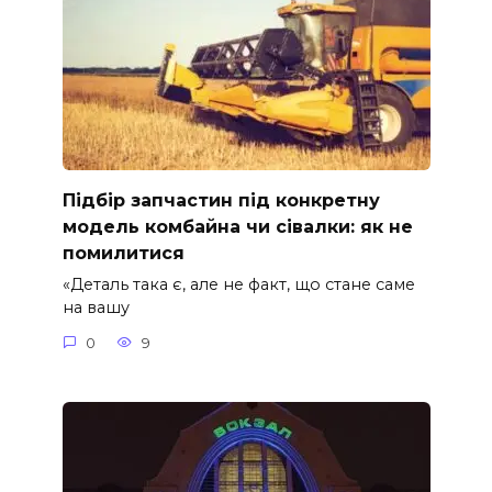
Підбір запчастин під конкретну
модель комбайна чи сівалки: як не
помилитися
«Деталь така є, але не факт, що стане саме
на вашу
0
9