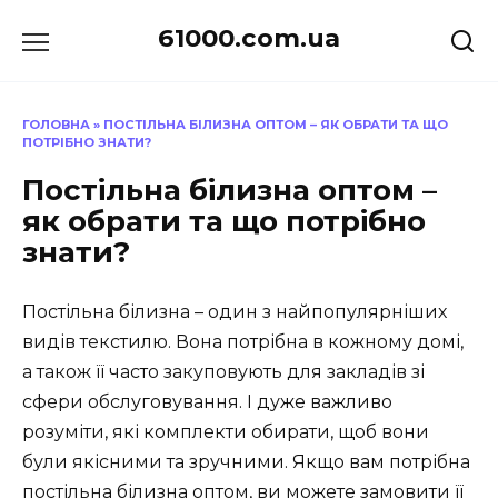
Перейти
61000.com.ua
до
вмісту
ГОЛОВНА
»
ПОСТІЛЬНА БІЛИЗНА ОПТОМ – ЯК ОБРАТИ ТА ЩО
ПОТРІБНО ЗНАТИ?
Постільна білизна оптом –
як обрати та що потрібно
знати?
Постільна білизна – один з найпопулярніших
видів текстилю. Вона потрібна в кожному домі,
а також її часто закуповують для закладів зі
сфери обслуговування. І дуже важливо
розуміти, які комплекти обирати, щоб вони
були якісними та зручними. Якщо вам потрібна
постільна білизна оптом, ви можете замовити її