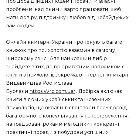
про досвід інших людей і побачити власні
проблеми, над якими варто працювати, щоб
мати довіру, підтримку і любов від небайдужих
вам людей.
Онлайн книгарні України
пропонують багато
книжок про психологію взаємин в самому
широкому сенсі. Але найкращий вибір
знайдете в тих, де пріоритетним напрямком є
книги з психології, зокрема, в інтернет-книгарні
Видавництва Ростислава
Бурлаки
https://vrb.com.ua/
. Добірка включає
книги відомих українських та іноземних
психологів, що вклали в свої твори весь досвід
багаторічного консультування і спостереження,
напрацьовані роками методики і конкретні
практичні поради з побудови успішних