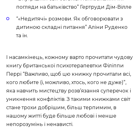
погляди на батьківство” Гертруди Дім-Вілле
“«Недитячі» розмови. Як обговорювати з
дитиною складні питання” Аліни Руденко
та ін.
І насамкінець, кожному варто прочитати чудову
книгу британської психотерапевтки Філіппи
Перрі “Важливо, щоб цю книжку прочитали всі,
кого любите (і, можливо, хтось, кого не дуже)”,
яка навчить мистецтву розв’язання суперечок і
уникнення конфліктів. З такими книжками світ
стане трохи добрішим, більш терпимим, в
нашому житті буде більше любові і менше
непорозумінь і ненависті.