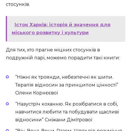
стосунків.
Істок Харків: історія й значення для
міського розвитку і культури
Для тих, хто прагне міцних стосунків в
подружній парі, можемо порадити такі книги:
“Ніжні як троянди, небезпечні як шипи.
Терапія відносин за принципом цінності”
Олени Корнєєвої
“Назустріч коханню. Як розібратися в собі,
навчитися любити та побудувати щасливі
відносини” Сніжани Дімітрової
“Він. Вона. Вони. Разом. Шлях від розуміння