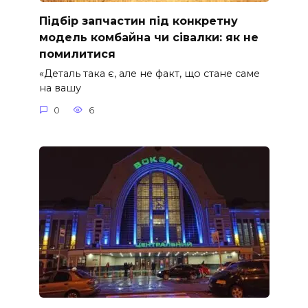
Підбір запчастин під конкретну
модель комбайна чи сівалки: як не
помилитися
«Деталь така є, але не факт, що стане саме
на вашу
0
6