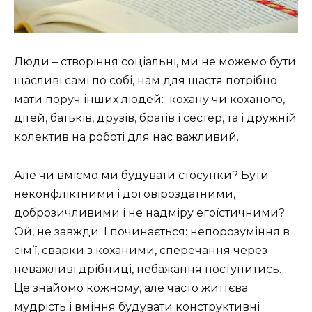
Люди – створіння соціальні, ми не можемо бути
щасливі самі по собі, нам для щастя потрібно
мати поруч інших людей: кохану чи коханого,
дітей, батьків, друзів, братів і сестер, та і дружній
колектив на роботі для нас важливий.
Але чи вміємо ми будувати стосунки? Бути
неконфліктними і договіроздатними,
доброзичливими і не надміру егоїстичними?
Ой, не завжди. І починається: непорозуміння в
сім’ї, сварки з коханими, сперечання через
неважливі дрібниці, небажання поступитись…
Це знайомо кожному, але часто життєва
мудрість і вміння будувати конструктивні