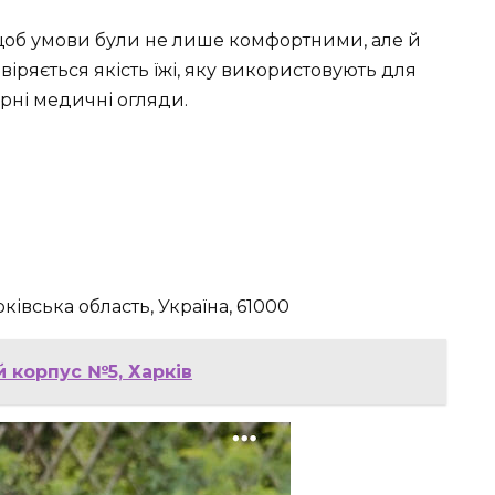
, щоб умови були не лише комфортними, але й
ряється якість їжі, яку використовують для
рні медичні огляди.
рківська область, Україна, 61000
й корпус №5, Харків