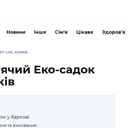
Новини
Інше
Сім’я
Цікаве
Здоров’я
 LIFE, ХАРКІВ
ячий Еко-садок
ків
ок у Харкові
ння та виховання