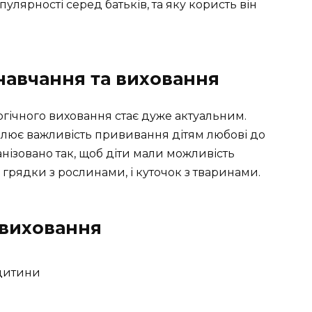
улярності серед батьків, та яку користь він
 навчання та виховання
логічного виховання стає дуже актуальним.
млює важливість прививання дітям любові до
нізовано так, щоб діти мали можливість
 грядки з рослинами, і куточок з тваринами.
 виховання
 дитини