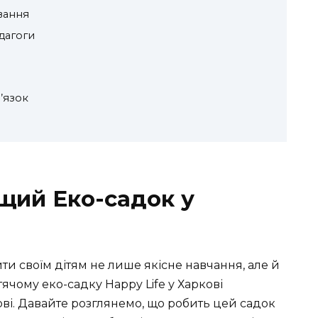
вання
дагоги
’язок
ащий Еко-садок у
ти своїм дітям не лише якісне навчання, але й
чому еко-садку Happy Life у Харкові
ві. Давайте розглянемо, що робить цей садок