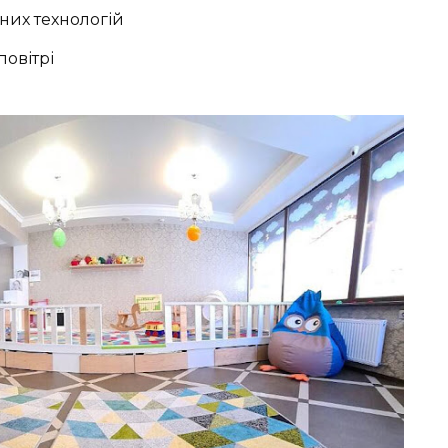
них технологій
повітрі