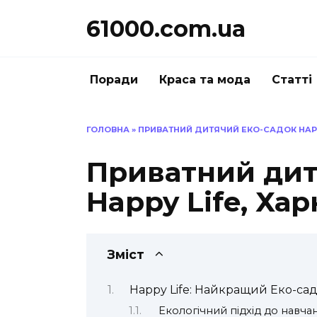
Перейти
61000.com.ua
до
вмісту
Поради
Краса та мода
Статті
ГОЛОВНА
»
ПРИВАТНИЙ ДИТЯЧИЙ ЕКО-САДОК HAPPY
Приватний дит
Happy Life, Хар
Зміст
Happy Life: Найкращий Еко-сад
Екологічний підхід до навча