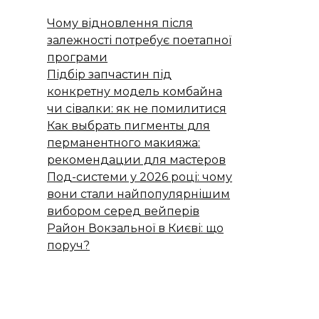
Чому відновлення після
залежності потребує поетапної
програми
Підбір запчастин під
конкретну модель комбайна
чи сівалки: як не помилитися
Как выбрать пигменты для
перманентного макияжа:
рекомендации для мастеров
Под-системи у 2026 році: чому
вони стали найпопулярнішим
вибором серед вейперів
Район Вокзальної в Києві: що
поруч?