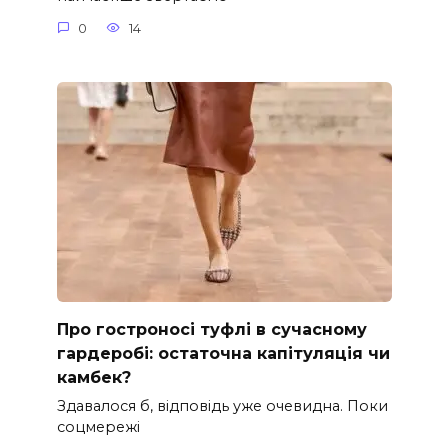
0
14
Про гостроносі туфлі в сучасному
гардеробі: остаточна капітуляція чи
камбек?
Здавалося б, відповідь уже очевидна. Поки
соцмережі