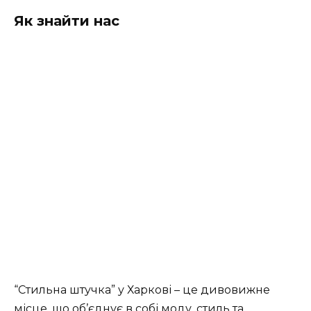
Як знайти нас
“Стильна штучка” у Харкові – це дивовижне
місце, що об’єднує в собі моду, стиль та