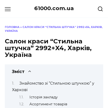
Перейти
61000.com.ua
до
вмісту
ГОЛОВНА
»
САЛОН КРАСИ “СТИЛЬНА ШТУЧКА” 2992+X4, ХАРКІВ,
УКРАЇНА
Салон краси “Стильна
штучка” 2992+X4, Харків,
Україна
Зміст
Знайомство зі “Стильною штучкою” у
Харкові
Історія закладу
Асортимент товарів