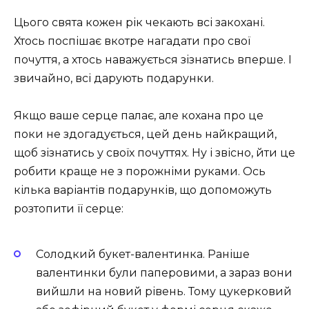
Цього свята кожен рік чекають всі закохані.
Хтось поспішає вкотре нагадати про свої
почуття, а хтось наважується зізнатись вперше. І
звичайно, всі дарують подарунки.
Якщо ваше серце палає, але кохана про це
поки не здогадується, цей день найкращий,
щоб зізнатись у своїх почуттях. Ну і звісно, йти це
робити краще не з порожніми руками. Ось
кілька варіантів подарунків, що допоможуть
розтопити її серце:
Солодкий букет-валентинка. Раніше
валентинки були паперовими, а зараз вони
вийшли на новий рівень. Тому цукерковий