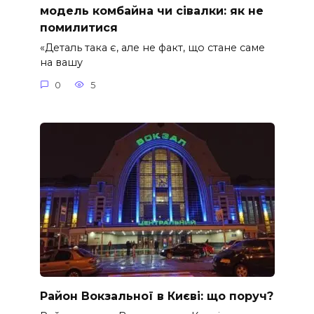
модель комбайна чи сівалки: як не
помилитися
«Деталь така є, але не факт, що стане саме
на вашу
0
5
Район Вокзальної в Києві: що поруч?