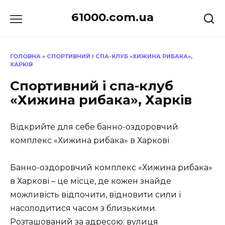
Перейти
61000.com.ua
до
вмісту
ГОЛОВНА
»
СПОРТИВНИЙ І СПА-КЛУБ «ХИЖИНА РИБАКА»,
ХАРКІВ
Спортивний і спа-клуб
«Хижина рибака», Харків
Відкрийте для себе банно-оздоровчий
комплекс «Хижина рибака» в Харкові
Банно-оздоровчий комплекс «Хижина рибака»
в Харкові – це місце, де кожен знайде
можливість відпочити, відновити сили і
насолодитися часом з близькими.
Розташований за адресою: вулиця