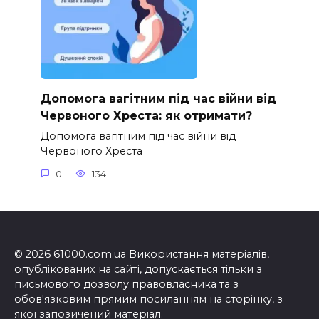
Допомога вагітним під час війни від
Червоного Хреста: як отримати?
Допомога вагітним під час війни від
Червоного Хреста
0
134
© 2026 61000.com.ua Використання матеріалів,
опублікованих на сайті, допускається тільки з
письмового дозволу правовласника та з
обов'язковим прямим посиланням на сторінку, з
якої запозичений матеріал.