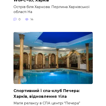
W8PC+8J, Харків
Острів біля Харкова: Перлина Харківської
області На
0
14
Спортивний і спа-клуб Печера:
Харків, відновлення тіла
Магія релаксу в СПА центрі “Печера”