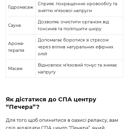
Сприяє покращенню кровообігу та
Гідромасаж
зняттю м’язової напруги
Дозволяє очистити організм від
Сауна
токсинів та поліпшити шкіру
Допомагає боротися зі стресом
Арома-
через вплив натуральних ефірних
терапія
олій
Відновлює м’язовий тонус та знімає
Масаж
напругу
Як дістатися до СПА центру
“Печера”?
Для того щоб опинитися в оазисі релаксу, вам
слід відвідати СПА центр “Печера”, який