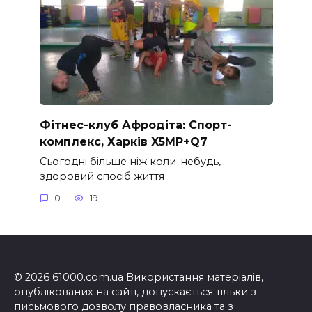
Фітнес-клуб Афродіта: Спорт-
комплекс, Харків X5MP+Q7
Сьогодні більше ніж коли-небудь,
здоровий спосіб життя
0
19
© 2026 61000.com.ua Використання матеріалів,
опублікованих на сайті, допускається тільки з
письмового дозволу правовласника та з