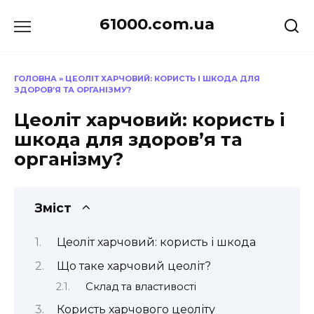
Перейти
61000.com.ua
до
вмісту
ГОЛОВНА
»
ЦЕОЛІТ ХАРЧОВИЙ: КОРИСТЬ І ШКОДА ДЛЯ
ЗДОРОВ’Я ТА ОРГАНІЗМУ?
Цеоліт харчовий: користь і
шкода для здоров’я та
організму?
Зміст
Цеоліт харчовий: користь і шкода
Що таке харчовий цеоліт?
Склад та властивості
Користь харчового цеоліту