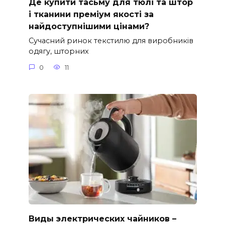
Де купити тасьму для тюлі та штор
і тканини преміум якості за
найдоступнішими цінами?
Сучасний ринок текстилю для виробників
одягу, шторних
0
11
Виды электрических чайников –