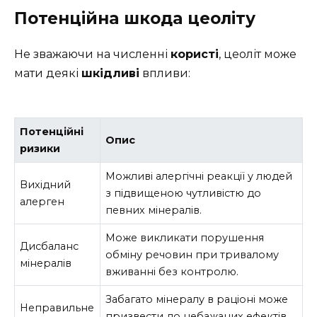
Потенційна шкода цеоліту
Не зважаючи на численні
користі
, цеоліт може
мати деякі
шкідливі
впливи:
Потенційні
Опис
ризики
Можливі алергічні реакції у людей
Вихідний
з підвищеною чутливістю до
алерген
певних мінералів.
Може викликати порушення
Дисбаланс
обміну речовин при тривалому
мінералів
вживанні без контролю.
Забагато мінералу в раціоні може
Неправильне
призвести до небажаних ефектів,