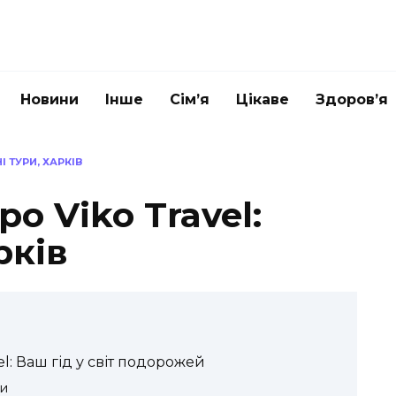
Новини
Інше
Сім’я
Цікаве
Здоров’я
 ТУРИ, ХАРКІВ
о Viko Travel:
рків
el: Ваш гід у світ подорожей
ми