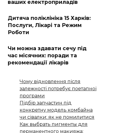
ваших електроприладів
Дитяча поліклініка 15 Харків:
Послуги, Лікарі та Режим
Роботи
Чи можна здавати сечу під
час місячних: поради та
рекомендації лікарів
Чому відновлення після
залежності потребує поетапної
програми
Підбір запчастин під
конкретну модель комбайна
чи сівалки: як не помилитися
Как выбрать пигменты для
перманентного макияжа: