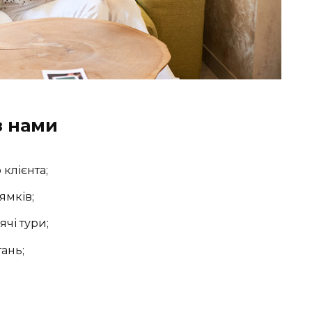
з нами
клієнта;
ямків;
ячі тури;
тань;