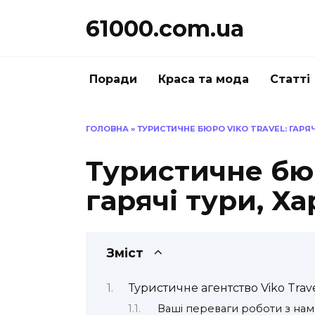
Перейти
61000.com.ua
до
вмісту
Поради
Краса та мода
Статті
ГОЛОВНА
»
ТУРИСТИЧНЕ БЮРО VIKO TRAVEL: ГАРЯЧІ
Туристичне бюр
гарячі тури, Ха
Зміст
Туристичне агентство Viko Trav
Ваші переваги роботи з на