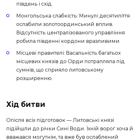
південь і схід.
Монгольська слабкість: Минулі десятиліття
ослабили золотоординський вплив.
Відсутність централізованого управління
робила південні кордони вразливими.
Місцеві правителі: Васальність багатьох
місцевих князів до Орди потрапляла під
сумнів, що сприяло литовському
розширенню.
Хід битви
Опісля всіх підготовок — Литовські князі
підійшли до річки Сині Води. Їхній ворог хоча й
вважався могутнім, та вже був ослаблений