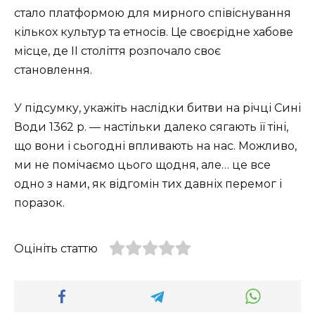
стало платформою для мирного співіснування
кількох культур та етносів. Це своєрідне хабове
місце, де II століття розпочало своє
становлення.
У підсумку, укажіть наслідки битви на річці Сині
Води 1362 р. — настільки далеко сягають її тіні,
що вони і сьогодні впливають на нас. Можливо,
ми не помічаємо цього щодня, але… це все
одно з нами, як відгомін тих давніх перемог і
поразок.
Оцініть статтю