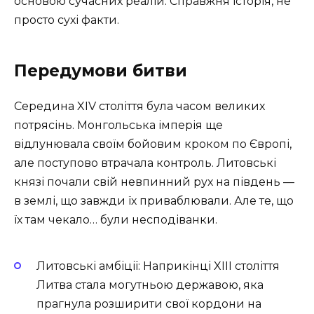
основою сучасних реалій. Справжня історія, не
просто сухі факти.
Передумови битви
Середина XIV століття була часом великих
потрясінь. Монгольська імперія ще
відлунювала своїм бойовим кроком по Європі,
але поступово втрачала контроль. Литовські
князі почали свій невпинний рух на південь —
в землі, що завжди їх приваблювали. Але те, що
їх там чекало… були несподіванки.
Литовські амбіції: Наприкінці XIII століття
Литва стала могутньою державою, яка
прагнула розширити свої кордони на