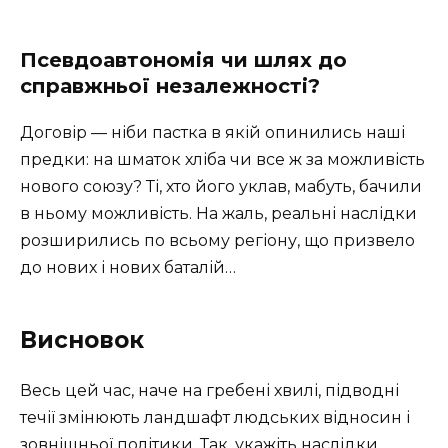
Псевдоавтономія чи шлях до
справжньої незалежності?
Договір — ніби пастка в якій опинились наші
предки: на шматок хліба чи все ж за можливість
нового союзу? Ті, хто його уклав, мабуть, бачили
в ньому можливість. На жаль, реальні наслідки
розширились по всьому регіону, що призвело
до нових і нових баталій…
Висновок
Весь цей час, наче на гребені хвилі, підводні
течії змінюють ландшафт людських відносин і
зовнішньої політики. Так, укажіть наслідки