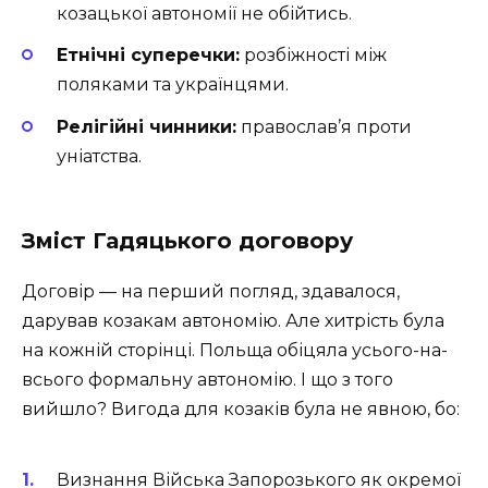
козацької автономії не обійтись.
Етнічні суперечки:
розбіжності між
поляками та українцями.
Релігійні чинники:
православ’я проти
уніатства.
Зміст Гадяцького договору
Договір — на перший погляд, здавалося,
дарував козакам автономію. Але хитрість була
на кожній сторінці. Польща обіцяла усього-на-
всього формальну автономію. І що з того
вийшло? Вигода для козаків була не явною, бо:
Визнання Війська Запорозького як окремої