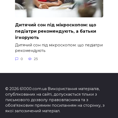
Дитячий сон під мікроскопом: що
педіатри рекомендують, а батьки
ігнорують
Дитячий сон під мікроскопом: що педіатри
рекомендують
0
25
© 2026 61000.com.ua Використання матеріалів,
опублікованих на сайті, допускається тільки з
письмового дозволу правовласника та з
обов'язковим прямим посиланням на сторінку, з
якої запозичений матеріал.