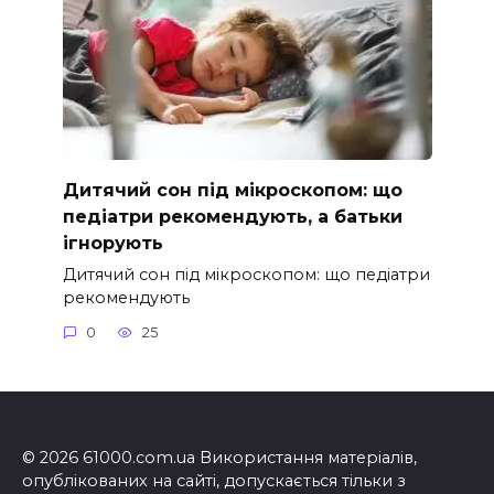
Дитячий сон під мікроскопом: що
педіатри рекомендують, а батьки
ігнорують
Дитячий сон під мікроскопом: що педіатри
рекомендують
0
25
© 2026 61000.com.ua Використання матеріалів,
опублікованих на сайті, допускається тільки з