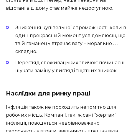
стоять на місці. І тепер, наша пекарня на
відстані від дому стає майже недоступною.
Зниження купівельної спроможності: коли в
один прекрасний момент усвідомлюєш, що
твій гаманець втрачає вагу – морально . . .
складно.
Перегляд споживацьких звичок: починаєш
шукати заміну у вигляді тщетних знижок.
Наслідки для ринку праці
Інфляція також не проходить непомітно для
робочих місць. Компанії, такі ж самі “жертви”
інфляції, поводяться неврівноважено:
скорочують витрати, звільняють працівників,