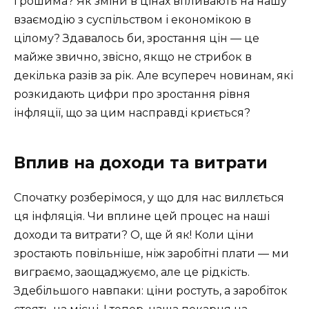
грошима? Як зміни в цінах впливають на нашу
взаємодію з суспільством і економікою в
цілому? Здавалось би, зростання цін — це
майже звично, звісно, якщо не стрибок в
декілька разів за рік. Але всупереч новинам, які
розкидають цифри про зростання рівня
інфляції, що за цим насправді криється?
Вплив на доходи та витрати
Спочатку розберімося, у що для нас виллється
ця інфляція. Чи вплине цей процес на наші
доходи та витрати? О, ще й як! Коли ціни
зростають повільніше, ніж заробітні плати — ми
виграємо, заощаджуємо, але це рідкість.
Здебільшого навпаки: ціни ростуть, а заробіток