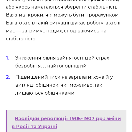
або якось намагаються зберегти стабільність.
Важливі кроки, які можуть бути прорахунком.
Багато хто в такій ситуації шукає роботу, а хто її
має — затримує подих, сподіваючись на
стабільність.
Зниження рівня зайнятості: цей страх
безробіття. . . найголовніший!
Підвищений тиск на зарплати: хоча й у
вигляді обіцянок, які, можливо, так і
лишаються обіцянками.
Наслідки революції 1905-1907 рр.: зміни
в Росії та Україні