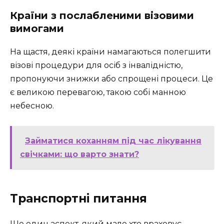
Країни з послабленими візовими
вимогами
На щастя, деякі країни намагаються полегшити
візові процедури для осіб з інвалідністю,
пропонуючи знижки або спрощені процеси. Це
є великою перевагою, такою собі манною
небесною.
Займатися коханням під час лікування
свічками: що варто знати?
Транспортні питання
Ще один аспект, який мало хто враховує,