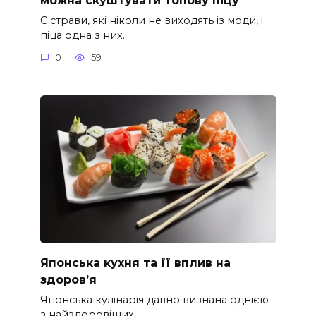
Є страви, які ніколи не виходять із моди, і
піца одна з них.
0
59
Японська кухня та її вплив на
здоров’я
Японська кулінарія давно визнана однією
з найздоровіших