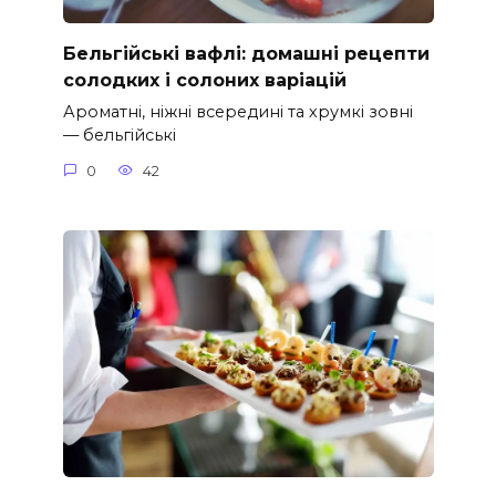
Бельгійські вафлі: домашні рецепти
солодких і солоних варіацій
Ароматні, ніжні всередині та хрумкі зовні
— бельгійські
0
42