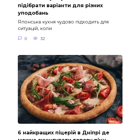
підібрати варіанти для різних
уподобань
Японська кухня чудово підходить для
ситуацій, коли
0
32
6 найкращих піцерій в Дніпрі де
можна скуштувати топову піцу