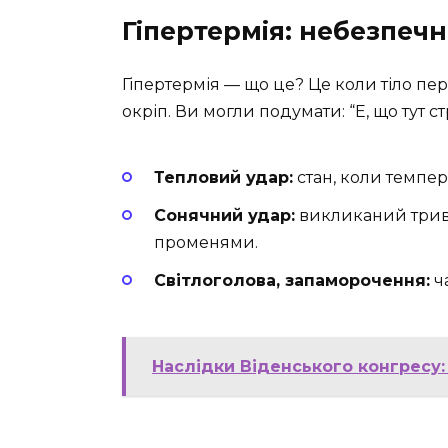
Гіпертермія: небезпечн
Гіпертермія — що це? Це коли тіло пер
окріп. Ви могли подумати: “Е, що тут 
Тепловий удар:
стан, коли темпер
Сонячний удар:
викликаний трив
променями.
Світлоголова, запаморочення:
ча
Наслідки Віденського конгресу: