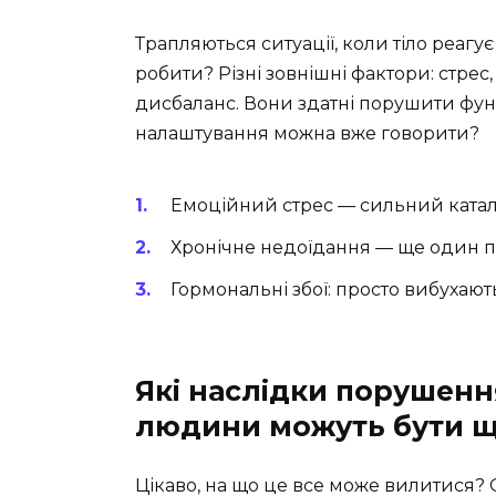
Трапляються ситуації, коли тіло реаг
робити? Різні зовнішні фактори: стрес
дисбаланс. Вони здатні порушити функц
налаштування можна вже говорити?
Емоційний стрес — сильний каталі
Хронічне недоїдання — ще один 
Гормональні збої: просто вибухают
Які наслідки порушення
людини можуть бути 
Цікаво, на що це все може вилитися? О