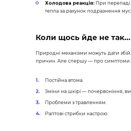
Холодова реакція:
При перепаді 
тепла за рахунок подразнення мус
Коли щось йде не так…
Природні механізми можуть дати збій.
причин. Але спершу — про симптоми. 
Постійна втома.
Зміни на шкірі — почервоніння, в
Проблеми з травленням.
Раптові стрибки настрою.