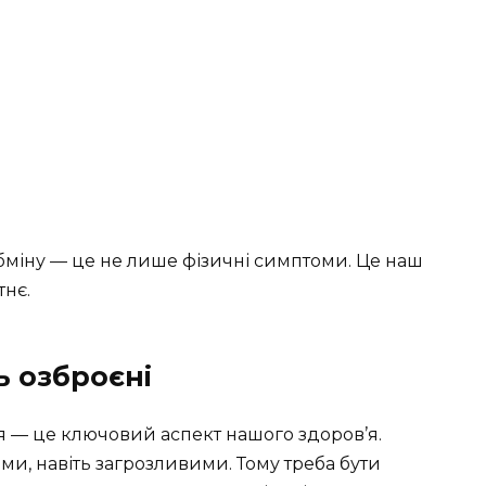
міну — це не лише фізичні симптоми. Це наш
тнє.
ь озброєні
я — це ключовий аспект нашого здоров’я.
и, навіть загрозливими. Тому треба бути