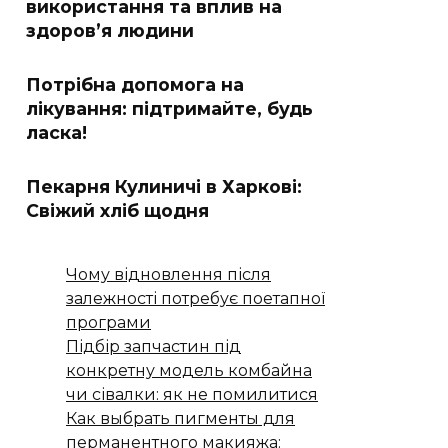
використання та вплив на
здоров’я людини
Потрібна допомога на
лікування: підтримайте, будь
ласка!
Пекарня Кулиничі в Харкові:
Свіжий хліб щодня
Чому відновлення після
залежності потребує поетапної
програми
Підбір запчастин під
конкретну модель комбайна
чи сівалки: як не помилитися
Как выбрать пигменты для
перманентного макияжа: