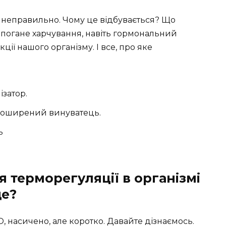
ує неправильно. Чому це відбувається? Що
, погане харчування, навіть гормональний
ії нашого організму. І все, про яке
затор.
поширений винуватець.
ь
 терморегуляції в організмі
ще?
, насичено, але коротко. Давайте дізнаємось.