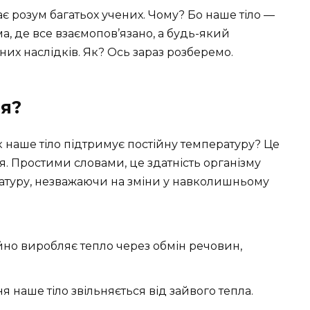
є розум багатьох учених. Чому? Бо наше тіло —
а, де все взаємопов’язано, а будь-який
их наслідків. Як? Ось зараз розберемо.
я?
 наше тіло підтримує постійну температуру? Це
. Простими словами, це здатність організму
ратуру, незважаючи на зміни у навколишньому
йно виробляє тепло через обмін речовин,
я наше тіло звільняється від зайвого тепла.