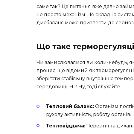
саме так? Це питання вже давно займа
не просто механізм. Це складна систем
дисбаланс може призвести до серйозн
Що таке терморегуляці
Чи замислювалися ви коли-небудь, як
процес, що відомий як терморегуляція
зберігати стабільну внутрішню темпе
середовищі. Ні? Ну, тоді слухайте.
Тепловий баланс:
Організм пості
рухову активність, роботу органів.
Тепловіддача:
Через піт та диханн