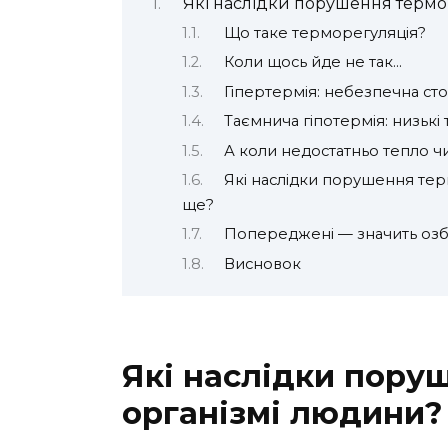
Які наслідки порушення термо
Що таке терморегуляція?
Коли щось йде не так…
Гіпертермія: небезпечна ст
Таємнича гіпотермія: низьк
А коли недостатньо тепло ч
Які наслідки порушення тер
ще?
Попереджені — значить озб
Висновок
Які наслідки пору
організмі людини?