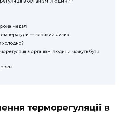
регуляції в організмі людини?
орона медалі
і температури — великий ризик
и холодно?
морегуляції в організмі людини можуть бути
роєні
шення терморегуляції в