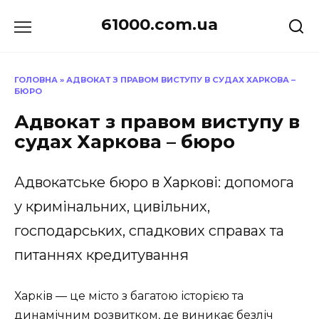
Перейти
61000.com.ua
до
вмісту
ГОЛОВНА
»
АДВОКАТ З ПРАВОМ ВИСТУПУ В СУДАХ ХАРКОВА –
БЮРО
Адвокат з правом виступу в
судах Харкова – бюро
Адвокатське бюро в Харкові: допомога
у кримінальних, цивільних,
господарських, спадкових справах та
питаннях кредитування
Харків — це місто з багатою історією та
динамічним розвитком, де виникає безліч