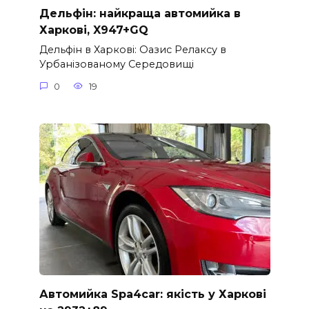
Дельфін: найкраща автомийка в
Харкові, X947+GQ
Дельфін в Харкові: Оазис Релаксу в
Урбанізованому Середовищі
0
19
Автомийка Spa4car: якість у Харкові