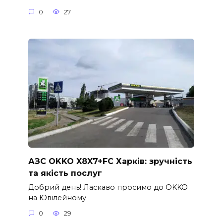
0
27
АЗС OKKO X8X7+FC Харків: зручність
та якість послуг
Добрий день! Ласкаво просимо до OKKO
на Ювілейному
0
29