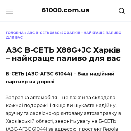
Перейти
61000.com.ua
до
вмісту
ГОЛОВНА
»
АЗС B-СЕТЬ X88G+JC ХАРКІВ – НАЙКРАЩЕ ПАЛИВО
ДЛЯ ВАС
АЗС B-СЕТЬ X88G+JC Харків
– найкраще паливо для вас
Б-СЕТЬ (АЗС-АГЗС 61044) – Ваш надійний
партнер на дорозі
Заправка автомобіля – це важлива складова
кожної подорожі. І якщо ви шукаєте надійну,
зручну та сервісно-орієнтовану автозаправку в
Харківській області, зверніть увагу на Б-СЕТЬ
(АЗС-АГЗС 61044) за адресою: проспект Героїв