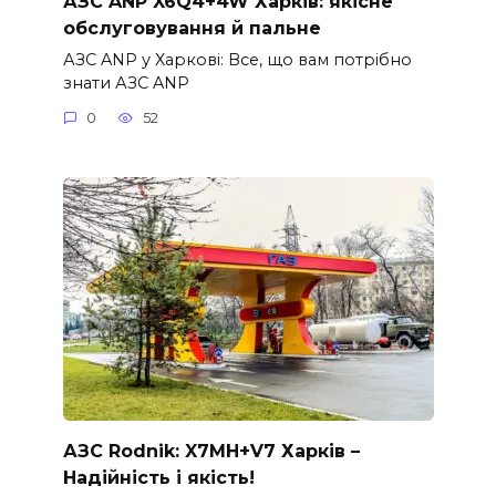
АЗС ANP X6Q4+4W Харків: якісне
обслуговування й пальне
АЗС ANP у Харкові: Все, що вам потрібно
знати АЗС ANP
0
52
АЗС Rodnik: X7MH+V7 Харків –
Надійність і якість!