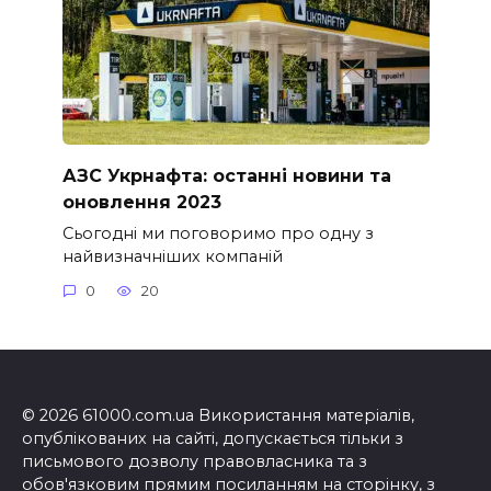
АЗС Укрнафта: останні новини та
оновлення 2023
Сьогодні ми поговоримо про одну з
найвизначніших компаній
0
20
© 2026 61000.com.ua Використання матеріалів,
опублікованих на сайті, допускається тільки з
письмового дозволу правовласника та з
обов'язковим прямим посиланням на сторінку, з