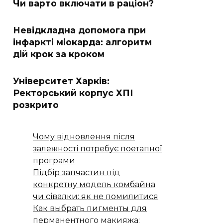
Чи варто включати в раціон?
Невідкладна допомога при
інфаркті міокарда: алгоритм
дій крок за кроком
Університет Харків:
Ректорський корпус ХПІ
розкрито
Чому відновлення після
залежності потребує поетапної
програми
Підбір запчастин під
конкретну модель комбайна
чи сівалки: як не помилитися
Как выбрать пигменты для
перманентного макияжа: