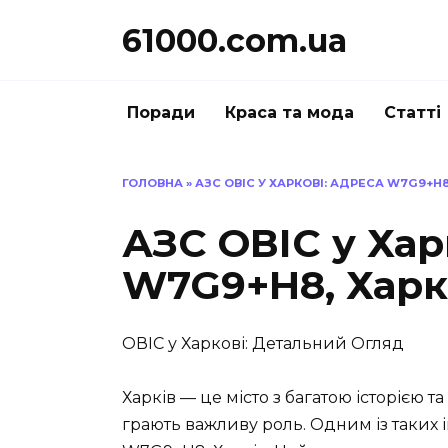
Перейти
61000.com.ua
до
вмісту
Поради
Краса та мода
Статті
ГОЛОВНА
»
АЗС ОВІС У ХАРКОВІ: АДРЕСА W7G9+H
АЗС ОВІС у Хар
W7G9+H8, Харк
ОВІС у Харкові: Детальний Огляд
Харків — це місто з багатою історією т
грають важливу роль. Одним із таких 