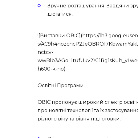
Зручне розташування:
Завдяки зру
дістатися.
![Виставки ОВІС](https://lh3.googleuse
s/AC9h4nozchcP2JeQBRQ17KbwamYakL
nctcv-
wwBlb3AGoLltufUkv2YJ1Rg1sKuh_yLw
h600-k-no)
Освітні Програми
ОВІС пропонує широкий спектр освітн
про новітні технології та їх застосув
різного віку та рівня підготовки.