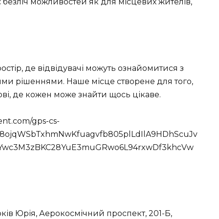
 безліч можливостей як для місцевих жителів,
стір, де відвідувачі можуть ознайомитися з
ими рішеннями. Наше місце створене для того,
ві, де кожен може знайти щось цікаве.
ent.com/gps-cs-
h8ojqWSbTxhmNwKfuagvfb805plLdIlA9HDhScuJv
Ywc3M3zBKC28YuE3muGRwo6L94rxwDf3khcVw
ків Юрія, Аерокосмічний проспект, 201-Б,