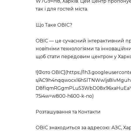
W7G9+H8, Харків. Цей центр пропонує
так і для гостей міста.
Що Таке ОВІС?
ОВІС — це сучасний інтерактивний про
новітніми технологіями та інноваційн
щоб стати передовим центром у Харко
![Фото ОВІС](https://lh3.googleusercont
s/AC9h4nqqwocxl6hSlTNWwljs8IvMgu
D8fIqmRGgmPLu53WbD08x96xaHuEa
75i4w=w800-h600-k-no)
Розташування та Контакти
ОВІС знаходиться за адресою: АЗС, Хар