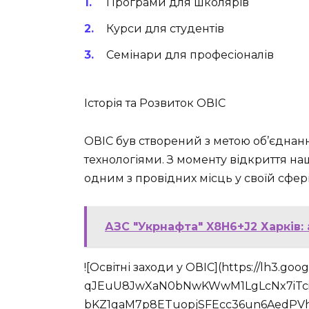
Програми для школярів
Курси для студентів
Семінари для професіоналів
Історія та Розвиток ОВІС
ОВІС був створений з метою об’єднанн
технологіями. З моменту відкриття н
одним з провідних місць у своїй сфері 
АЗС "Укрнафта" X8H6+J2 Харків:
![Освітні заходи у ОВІС](https://lh3.g
qJEuU8JwXaN0bNwKWwM1LgLcNx7iTc
bKZ1gaM7p8ETuopjSFEcc36un6AedPV