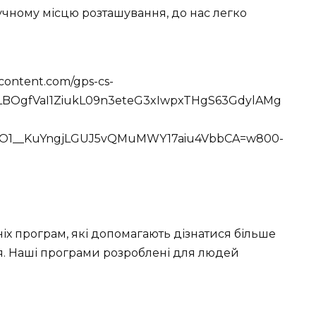
чному місцю розташування, до нас легко
rcontent.com/gps-cs-
BOgfVaI1ZiukL09n3eteG3xIwpxTHgS63GdylAMg
eO1__KuYngjLGUJ5vQMuMWY17aiu4VbbCA=w800-
іх програм, які допомагають дізнатися більше
ання. Наші програми розроблені для людей