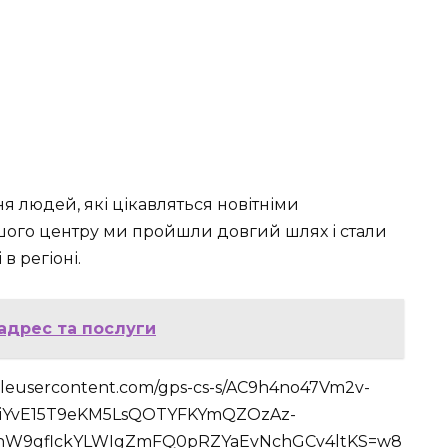
я людей, які цікавляться новітніми
ашого центру ми пройшли довгий шлях і стали
в регіоні.
 адрес та послуги
oogleusercontent.com/gps-cs-s/AC9h4no47Vm2v-
iYvE15T9eKM5LsQOTYFKYmQZOzAz-
hW9gflckYLWIgZmFQ0pRZYaEvNchGCv4ltKS=w8