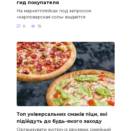
гид покупателя
На маркетплейсах под запросом
«карловарская соль» выдаётся
0
15
Топ універсальних смаків піци, які
підійдуть до будь-якого заходу
Організувати зустріч із друзями, сімейний