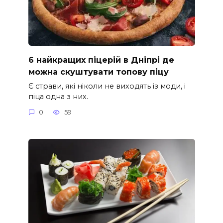
6 найкращих піцерій в Дніпрі де
можна скуштувати топову піцу
Є страви, які ніколи не виходять із моди, і
піца одна з них.
0
59