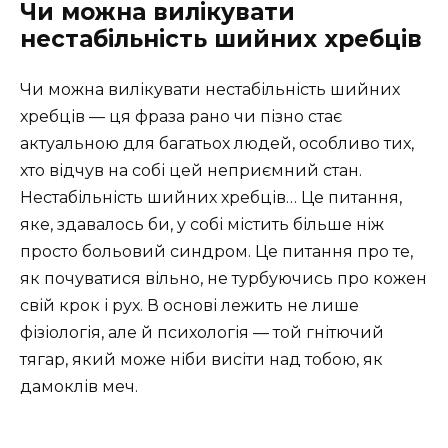
Чи можна вилікувати
нестабільність шийних хребців
Чи можна вилікувати нестабільність шийних
хребців — ця фраза рано чи пізно стає
актуальною для багатьох людей, особливо тих,
хто відчув на собі цей неприємний стан.
Нестабільність шийних хребців… Це питання,
яке, здавалось би, у собі містить більше ніж
просто больовий синдром. Це питання про те,
як почуватися вільно, не турбуючись про кожен
свій крок і рух. В основі лежить не лише
фізіологія, але й психологія — той гнітючий
тягар, який може ніби висіти над тобою, як
дамоклів меч.