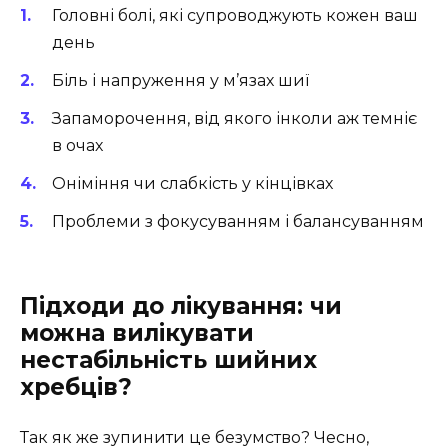
Головні болі, які супроводжують кожен ваш
день
Біль і напруження у м’язах шиї
Запаморочення, від якого інколи аж темніє
в очах
Оніміння чи слабкість у кінцівках
Проблеми з фокусуванням і балансуванням
Підходи до лікування: чи
можна вилікувати
нестабільність шийних
хребців?
Так як же зупинити це безумство? Чесно,