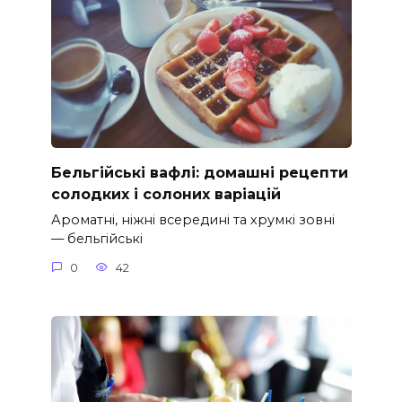
Бельгійські вафлі: домашні рецепти
солодких і солоних варіацій
Ароматні, ніжні всередині та хрумкі зовні
— бельгійські
0
42