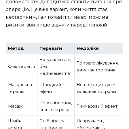
допомагають, доводиться ставити питання про
операцію. Це вже варіант, коли життя стає
нестерпним, і ви готові піти на всі можливі
ризики, аби лише відчути нарешті спокій.
Метод
Переваги
Недоліки
Натуральність,
Тривале лікування,
Фізіотерапія
без
вимагає терпіння
медикаментів
Мануальна
Швидкий
Не підходить усім,
терапія
ефект
можливість травм
Розслаблення,
Масаж
Тимчасовий ефект
зняття стресу
Шийні
Стабілізація,
Незручність,
комірці
підтримка
обмеженість