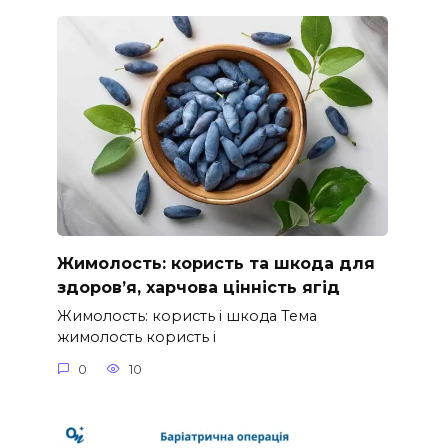
Жимолость: користь та шкода для
здоров’я, харчова цінність ягід
Жимолость: користь і шкода Тема
жимолость користь і
0
10