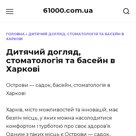
Перейти
61000.com.ua
до
вмісту
ГОЛОВНА
»
ДИТЯЧИЙ ДОГЛЯД, СТОМАТОЛОГІЯ ТА БАСЕЙН В
ХАРКОВІ
Дитячий догляд,
стоматологія та басейн в
Харкові
Острови — садок, басейн, стоматологія в
Харкові
Харків, місто можливостей та інновацій, має
безліч місць, у яких можна насолодитися
комфортом і турботою про своє здоров’я.
Одним з таких місць є
Острови — садок,