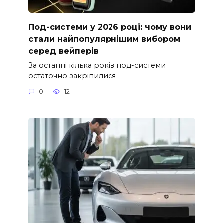
Под-системи у 2026 році: чому вони
стали найпопулярнішим вибором
серед вейперів
За останні кілька років под-системи
остаточно закріпилися
0
12