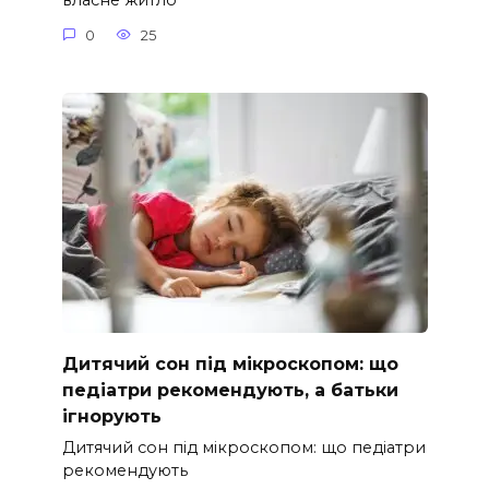
власне житло
0
25
Дитячий сон під мікроскопом: що
педіатри рекомендують, а батьки
ігнорують
Дитячий сон під мікроскопом: що педіатри
рекомендують