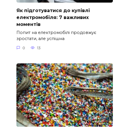
Як підготуватися до купівлі
електромобіля: 7 важливих
моментів
Попит на електромобілі продовжує
зростати, але успішна
0
13