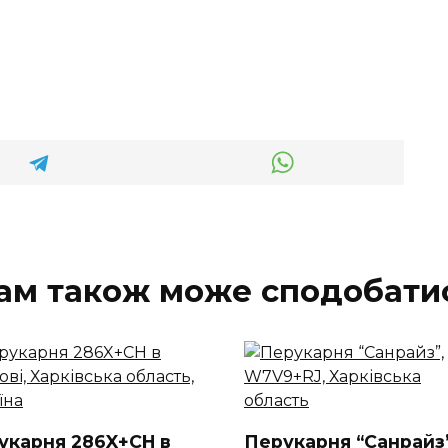
ам також може сподобати
укарня 286X+CH в
Перукарня “Санрайз”