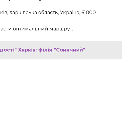
ів, Харківська область, Україна, 61000
класти оптимальний маршрут:
ості" Харків: філія "Сонячний"