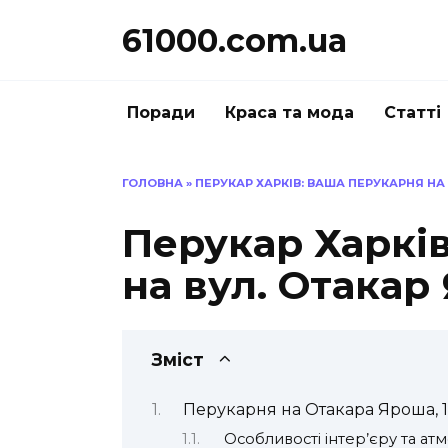
Перейти
61000.com.ua
до
вмісту
Поради
Краса та мода
Статті
ГОЛОВНА
»
ПЕРУКАР ХАРКІВ: ВАША ПЕРУКАРНЯ НА 
Перукар Харкі
на вул. Отакар 
Зміст
Перукарня на Отакара Яроша, 1
Особливості інтер’єру та а