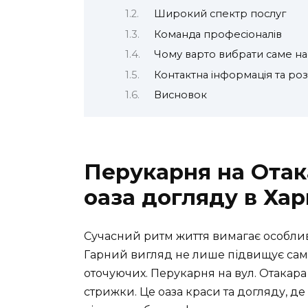
Широкий спектр послуг
Команда професіоналів
Чому варто вибрати саме на
Контактна інформація та ро
Висновок
Перукарня на Отак
оаза догляду в Хар
Сучасний ритм життя вимагає особлив
Гарний вигляд не лише підвищує само
оточуючих. Перукарня на вул. Отакара 
стрижки. Це оаза краси та догляду, де