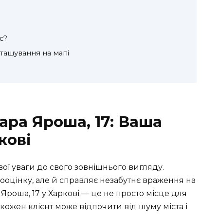
с?
зташування на мапі
ара Яроша, 17: Ваша
кові
ої уваги до свого зовнішнього вигляду.
оцінку, але й справляє незабутнє враження на
Яроша, 17 у Харкові — це не просто місце для
 кожен клієнт може відпочити від шуму міста і