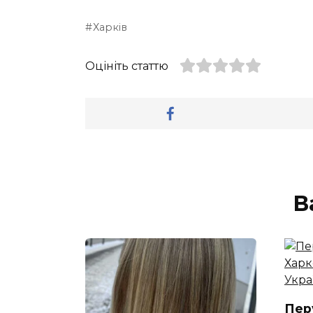
Харків
Оцініть статтю
В
Пер