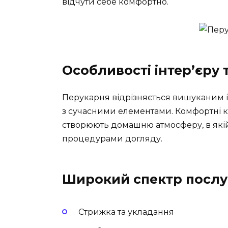
відчути себе комфортно.
Особливості інтер’єру
Перукарня відрізняється вишуканим і
з сучасними елементами. Комфортні к
створюють домашню атмосферу, в які
процедурами догляду.
Широкий спектр послу
Стрижка та укладання