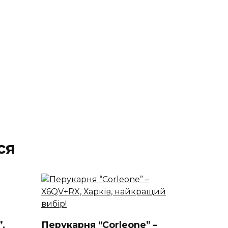
ся
,
Перукарня “Corleone” –