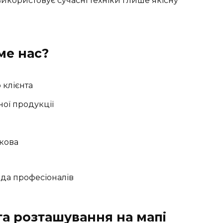
використовує сучасні техніки і лише якісну
ме нас?
 клієнта
ої продукції
ркова
та розташування на мапі