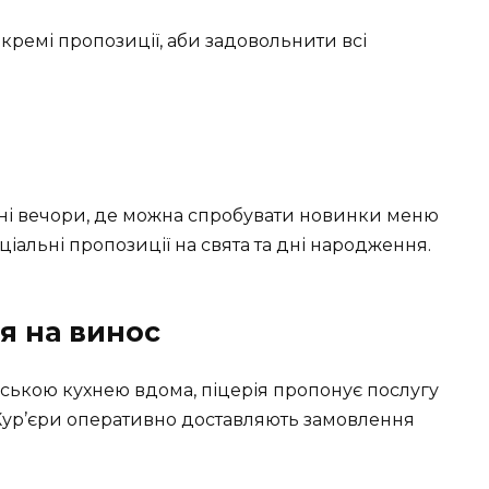
кремі пропозиції, аби задовольнити всі
ні вечори, де можна спробувати новинки меню
іальні пропозиції на свята та дні народження.
я на винос
ійською кухнею вдома, піцерія пропонує послугу
 Кур’єри оперативно доставляють замовлення