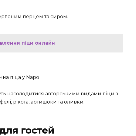
червоним перцем та сиром.
мовлення піци онлайн
ть насолодитися авторськими видами піци з
фелі, рікота, артишоки та оливки.
для гостей