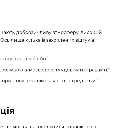
значають доброзичливу атмосферу, високий
 Ось лише кілька із захоплених відгуків:
 готують з любов’ю.”
собливою атмосферою і чудовими стравами.”
ористовують свіжі та якісні інгредієнти.”
ція
ісце, де можна насолодитися справжньою