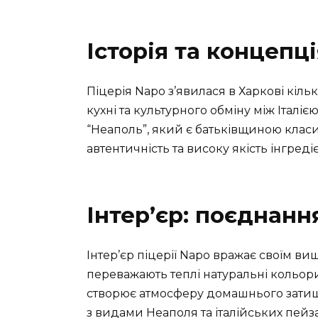
Історія та концепці
Піцерія Napo з’явилася в Харкові кільк
кухні та культурного обміну між Італіє
“Неаполь”, який є батьківщиною класич
автентичність та високу якість інгредіє
Інтер’єр: поєднанн
Інтер’єр піцерії Napo вражає своїм 
переважають теплі натуральні кольори
створює атмосферу домашнього зати
з видами Неаполя та італійських пейза