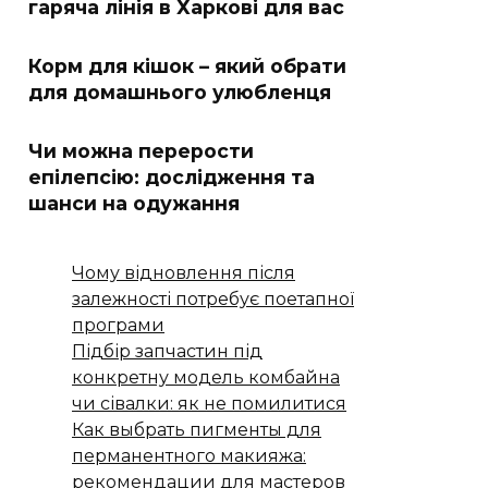
гаряча лінія в Харкові для вас
Корм для кішок – який обрати
для домашнього улюбленця
Чи можна перерости
епілепсію: дослідження та
шанси на одужання
Чому відновлення після
залежності потребує поетапної
програми
Підбір запчастин під
конкретну модель комбайна
чи сівалки: як не помилитися
Как выбрать пигменты для
перманентного макияжа:
рекомендации для мастеров