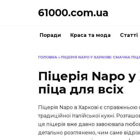
Перейти
61000.com.ua
до
вмісту
Поради
Краса та мода
Статті
ГОЛОВНА
»
ПІЦЕРІЯ NAPO У ХАРКОВІ: СМАЧНА ПІЦ
Піцерія Napo у
піца для всіх
Піцерія Napo в Харкові є справжньою 
традиційної італійської кухні. Розташ
ця піцерія вже давно завоювала любов м
детально розглянемо, чим саме відрізн