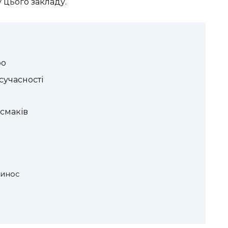
 цього закладу.
po
сучасності
 смаків
винос