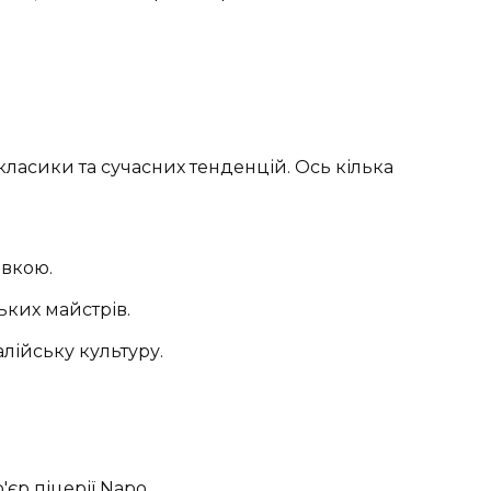
класики та сучасних тенденцій. Ось кілька
ивкою.
ьких майстрів.
алійську культуру.