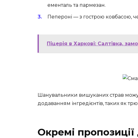
ементаль та пармезан.
Пепероні — з гострою ковбасою, 
Піцерія в Харкові: Салтівка, за
Шанувальники вишуканих страв можу
додаванням інгредієнтів, таких як трю
Окремі пропозиції 