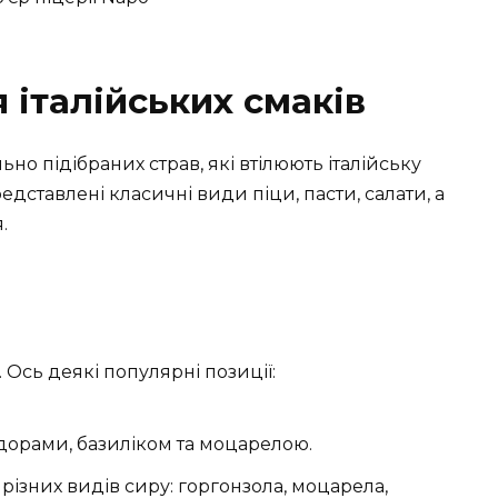
 італійських смаків
ьно підібраних страв, які втілюють італійську
дставлені класичні види піци, пасти, салати, а
.
 Ось деякі популярні позиції:
дорами, базиліком та моцарелою.
різних видів сиру: горгонзола, моцарела,