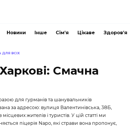
Новини
Інше
Сім’я
Цікаве
Здоров’я
А ДЛЯ ВСІХ
 Харкові: Смачна
оазою для гурманів та шанувальників
ована за адресою: вулиця Валентинівська, 38Б,
ісцевих жителів і туристів. У цій статті ми
яється піцерія Napo, які страви вона пропонує,