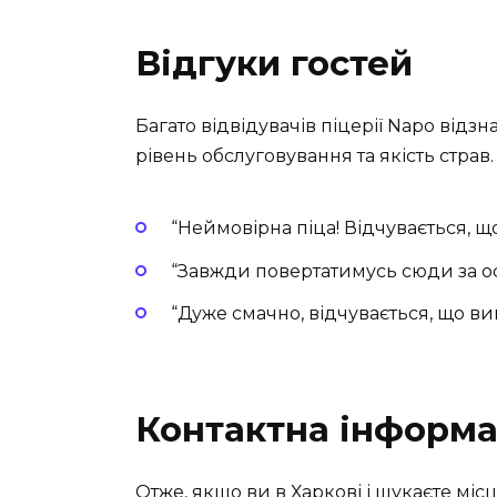
Відгуки гостей
Багато відвідувачів піцерії Napo від
рівень обслуговування та якість страв.
“Неймовірна піца! Відчувається, що
“Завжди повертатимусь сюди за о
“Дуже смачно, відчувається, що вик
Контактна інформа
Отже, якщо ви в Харкові і шукаєте м