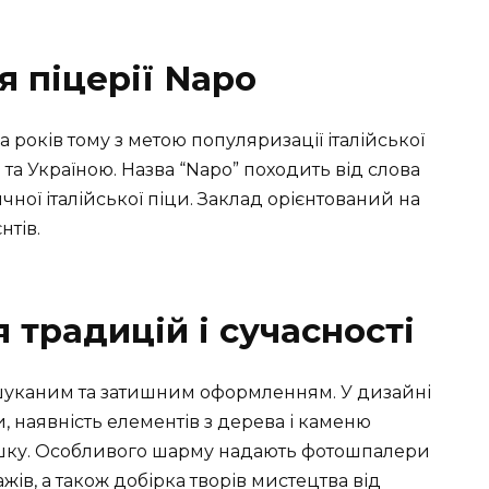
я піцерії Napo
а років тому з метою популяризації італійської
ю та Україною. Назва “Napo” походить від слова
ної італійської піци. Заклад орієнтований на
нтів.
я традицій і сучасності
вишуканим та затишним оформленням. У дизайні
, наявність елементів з дерева і каменю
шку. Особливого шарму надають фотошпалери
жів, а також добірка творів мистецтва від