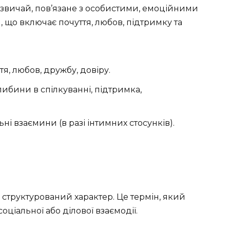
зазвичай, пов’язане з особистими, емоційними
, що включає почуття, любов, підтримку та
тя, любов, дружбу, довіру.
глибини в спілкуванні, підтримка,
ьні взаємини (в разі інтимних стосунків).
структурований характер. Це термін, який
оціальної або ділової взаємодії.