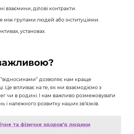
ні взаємини, ділові контракти.
я між групами людей або інституціями.
ктивах, установах.
 важливою?
а “відносинами” дозволяє нам краще
. Це впливає на те, як ми взаємодіємо з
лег чи в родині. І нам важливо розмежовувати
ь і належного розвитку наших зв’язків.
хічне та фізичне здоров'я людини