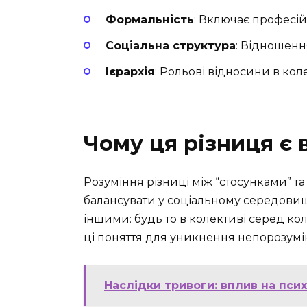
Формальність
: Включає професій
Соціальна структура
: Відношенн
Ієрархія
: Рольові відносини в коле
Чому ця різниця є
Розуміння різниці між “стосунками” т
балансувати у соціальному середовищі
іншими: будь то в колективі серед ко
ці поняття для уникнення непорозумін
Наслідки тривоги: вплив на пси