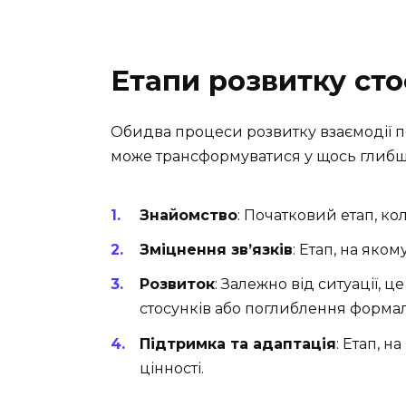
Етапи розвитку сто
Обидва процеси розвитку взаємодії п
може трансформуватися у щось глибш
Знайомство
: Початковий етап, ко
Зміцнення зв’язків
: Етап, на яко
Розвиток
: Залежно від ситуації, 
стосунків або поглиблення формал
Підтримка та адаптація
: Етап, н
цінності.