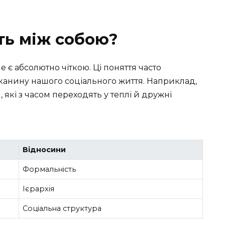
ть між собою?
е є абсолютно чіткою. Ці поняття часто
канину нашого соціального життя. Наприклад,
які з часом переходять у теплі й дружні
Відносини
Формальність
Ієрархія
Соціальна структура