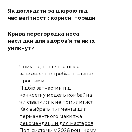
Як доглядати за шкірою під
час вагітності: корисні поради
Крива перегородка носа:
наслідки для здоров’я та як їх
уникнути
Чому відновлення після
залежності потребує поетапної
програми
Підбір запчастин під
конкретну модель комбайна
чи сівалки: як не помилитися
Как выбрать пигменты для
перманентного макияжа:
рекомендации для мастеров
Под-системи у 2026 році: чому