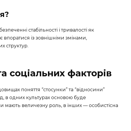
я?
зпеченні стабільності і тривалості як
яє впоратися із зовнішніми змінами,
х структур.
та соціальних факторів
довищах поняття “стосунки” та “відносини”
д, в одних культурах основою буде
и мають величезну роль, в інших — особистісна