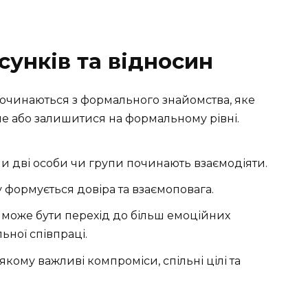
сунків та відносин
очинаються з формального знайомства, яке
е або залишитися на формальному рівні.
ли дві особи чи групи починають взаємодіяти.
му формується довіра та взаємоповага.
це може бути перехід до більш емоційних
ьної співпраці.
а якому важливі компроміси, спільні цілі та