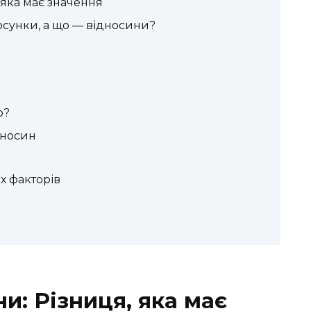
 яка має значення
осунки, а що — відносини?
ю?
дносин
х факторів
ни: Різниця, яка має