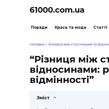
Перейти
61000.com.ua
до
вмісту
Поради
Краса та мода
Статті
ГОЛОВНА
»
“РІЗНИЦЯ МІЖ СТОСУНКАМИ ТА ВІДНОС
“Різниця між с
відносинами: р
відмінності”
Зміст