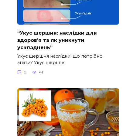
“Укус шершня: наслідки для
здоров’я та як уникнути
ускладнень”
Укус шершня наслідки: що потрібно
знати? Укус шершня
0
41