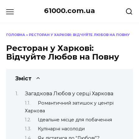
Перейти
61000.com.ua
до
вмісту
ГОЛОВНА
»
РЕСТОРАН У ХАРКОВІ: ВІДЧУЙТЕ ЛЮБОВ НА ПОВНУ
Ресторан у Харкові:
Відчуйте Любов на Повну
Зміст
Загадкова Любов у серці Харкова
Романтичний затишок у центрі
Харкова
Ідеальне місце для побачення
Кулінарні насолоди
Як дістатися до “Любові”?