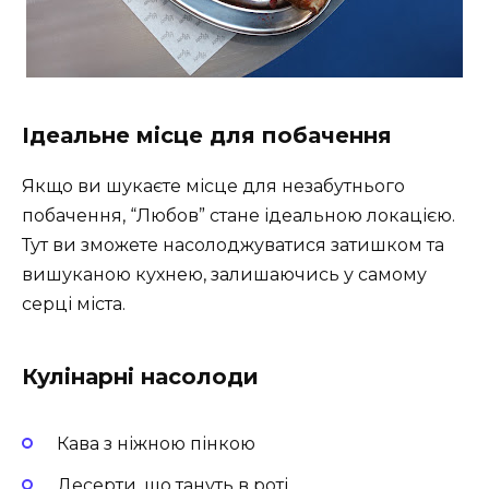
Ідеальне місце для побачення
Якщо ви шукаєте місце для незабутнього
побачення, “Любов” стане ідеальною локацією.
Тут ви зможете насолоджуватися затишком та
вишуканою кухнею, залишаючись у самому
серці міста.
Кулінарні насолоди
Кава з ніжною пінкою
Десерти, що тануть в роті