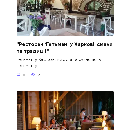
“Ресторан ‘Гетьман’ у Харкові: смаки
та традиції”
Гетьман у Харкові: історія та сучасність
Гетьман у
0
29