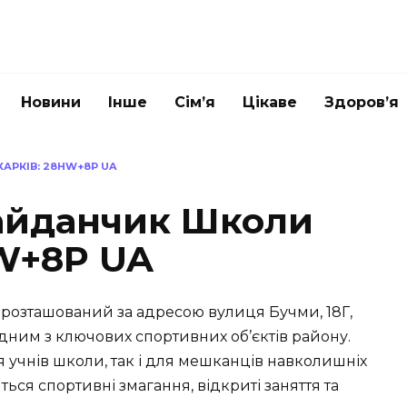
Новини
Інше
Сім’я
Цікаве
Здоров’я
АРКІВ: 28HW+8P UA
айданчик Школи
HW+8P UA
, розташований за адресою вулиця Бучми, 18Г,
 одним з ключових спортивних об’єктів району.
 учнів школи, так і для мешканців навколишніх
ься спортивні змагання, відкриті заняття та