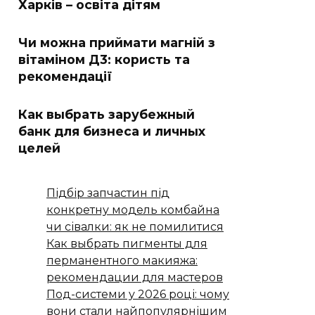
Харків – освіта дітям
Чи можна приймати магній з
вітаміном Д3: користь та
рекомендації
Как выбрать зарубежный
банк для бизнеса и личных
целей
Підбір запчастин під
конкретну модель комбайна
чи сівалки: як не помилитися
Как выбрать пигменты для
перманентного макияжа:
рекомендации для мастеров
Под-системи у 2026 році: чому
вони стали найпопулярнішим