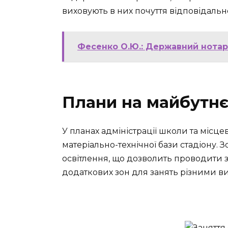
виховують в них почуття відповідальнос
Фесенко О.Ю.: Державний нотаріу
Плани на майбутн
У планах адміністрації школи та місц
матеріально-технічної бази стадіону. 
освітлення, що дозволить проводити з
додаткових зон для занять різними в