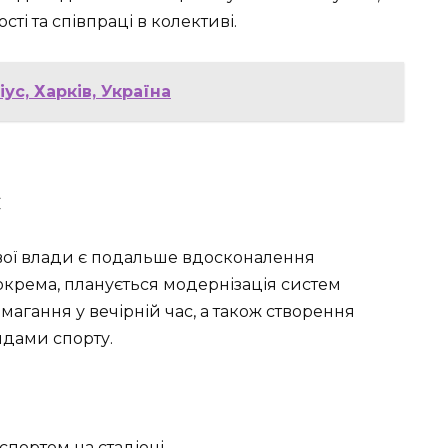
ті та співпраці в колективі.
с, Харків, Україна
є
евої влади є подальше вдосконалення
Зокрема, планується модернізація систем
магання у вечірній час, а також створення
идами спорту.