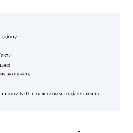
тадіону
’єкти
цесі
ну активність
ої школи №111 є важливим соціальним та