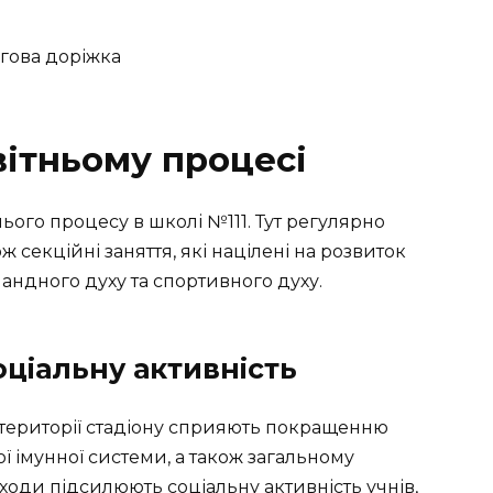
вітньому процесі
ього процесу в школі №111. Тут регулярно
ж секційні заняття, які націлені на розвиток
мандного духу та спортивного духу.
оціальну активність
а території стадіону сприяють покращенню
ої імунної системи, а також загальному
аходи підсилюють соціальну активність учнів,