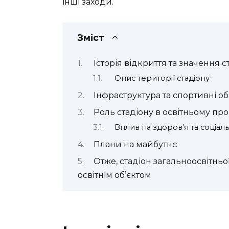
інші заходи.
Зміст
Історія відкриття та значення с
Опис території стадіону
Інфраструктура та спортивні об
Роль стадіону в освітньому про
Вплив на здоров’я та соціаль
Плани на майбутнє
Отже, стадіон загальноосвітнь
освітнім об’єктом