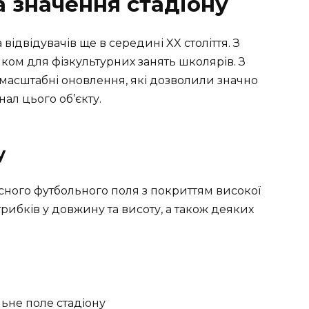
та значення стадіону
 відвідувачів ще в середині XX століття. З
ком для фізкультурних занять школярів. З
 масштабні оновлення, які дозволили значно
ал цього об’єкту.
у
асного футбольного поля з покриттям високої
стрибків у довжину та висоту, а також деяких