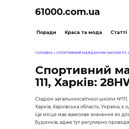
Перейти
61000.com.ua
до
вмісту
Поради
Краса та мода
Статті
ГОЛОВНА
»
СПОРТИВНИЙ МАЙДАНЧИК ШКОЛИ 111, Х
Спортивний м
111, Харків: 28
Стадіон загальноосвітньої школи №111
Харків, Харківська область, Україна, є
Це місце має важливе значення як для
будинків, адже тут регулярно проводят